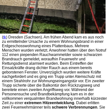
(
tk
) Dresden (Sachsen). Am frühen Abend kam es aus noch
zu ermittelnder Ursache zu einem Wohnungsbrand in einer
Erdgeschosswohnung eines Plattenbaus. Mehrere
Menschen wurden verletzt. Anwohner hatten über den Notruf
112 einen piependen Rauchwarnmelder sowie schwarzen
Brandrauch gemeldet, woraufhin Feuerwehr und
Rettungsdienst alarmiert wurden. Beim Eintreffen der
Einsatzkräfte drang dichter Rauch aus einem bereits
geborstenen Fenster. Unverzüglich wurden weitere Kräfte
nachgefordert und es ging ein Trupp unter Atemschutz mit
einem Strahlrohr zur Wohnungseingangstür vor. Ein zweiter
Trupp sicherte über die Balkontür den Rückzugsweg und
bereitete einen zweiten Angriffsweg vor. Während der
Personensuche und Brandbekämpfung kam es in der
vollkommen verqualmten Brandwohnung innerhalb kürzester
Zeit zu einer
extremen Hitzeentwicklung
. Dabei erlitten
zwei Feuerwehrmänner teils
schwere Verbrennungen
. Sie