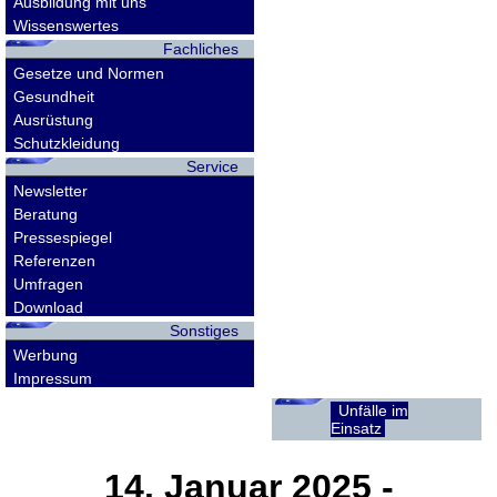
Ausbildung mit uns
Wissenswertes
Fachliches
Gesetze und Normen
Gesundheit
Ausrüstung
Schutzkleidung
Service
Newsletter
Beratung
Pressespiegel
Referenzen
Umfragen
Download
Sonstiges
Werbung
Impressum
Unfälle im
Einsatz
14. Januar 2025
-