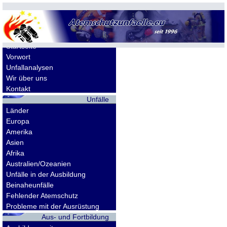
Allgemeines
Startseite
Vorwort
Unfallanalysen
Wir über uns
Kontakt
Unfälle
Länder
Europa
Amerika
Asien
Afrika
Australien/Ozeanien
Unfälle in der Ausbildung
Beinaheunfälle
Fehlender Atemschutz
Probleme mit der Ausrüstung
Aus- und Fortbildung