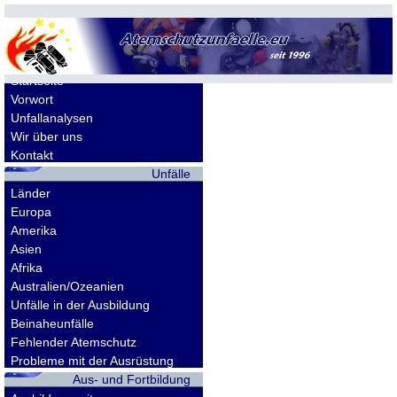
Allgemeines
Startseite
Vorwort
Unfallanalysen
Wir über uns
Kontakt
Unfälle
Länder
Europa
Amerika
Asien
Afrika
Australien/Ozeanien
Unfälle in der Ausbildung
Beinaheunfälle
Fehlender Atemschutz
Probleme mit der Ausrüstung
Aus- und Fortbildung