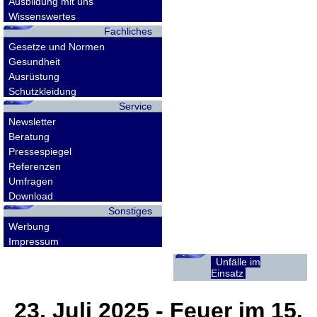
Ausbildung mit uns
Wissenswertes
Fachliches
Gesetze und Normen
Gesundheit
Ausrüstung
Schutzkleidung
Service
Newsletter
Beratung
Pressespiegel
Referenzen
Umfragen
Download
Sonstiges
Werbung
Impressum
Unfälle im
Einsatz
23. Juli 2025
- Feuer im 15.