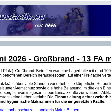
ni 2026
- Großbrand - 13 FA m
-Pfalz). Großbrand. Betroffen war eine Lagerhalle mit rund 1
etroffenen Bereich herausgezogen, auf einer Freifläche verteilt
satzkräfte über viele Stunden vor erhebliche körperliche Heraus
it unter Atemschutz sowie die hohe Belastung im direkten Eins
versorgt, davon insgesamt neun Einsatzkräfte zur weiteren Abk
esteht keine Lebensgefahr.
Die Einsatzleitung achtet weiterh
und hygienische Maßnahmen für die eingesetzten Kräfte.
Katastrophenschutzes Landkreis Mainz-Bingen