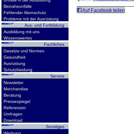
Unfälle in der Ausbildung
Beinaheunfälle
Auf Facebook teilen
Fehlender Atemschutz
Probleme mit der Ausrüstung
Aus- und Fortbildung
Ausbildung mit uns
Wissenswertes
Fachliches
Gesetze und Normen
Gesundheit
Ausrüstung
Schutzkleidung
Service
Newsletter
Merchandise
Beratung
Pressespiegel
Referenzen
Umfragen
Download
Sonstiges
Werbung