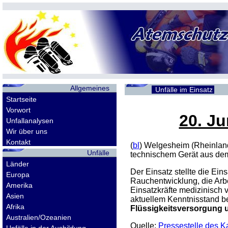
Allgemeines
Unfälle im Einsatz
Startseite
Vorwort
20. Ju
Unfallanalysen
Wir über uns
Kontakt
(
bl
) Welgesheim (Rheinland
Unfälle
technischem Gerät aus dem b
Länder
Der Einsatz stellte die Ein
Europa
Rauchentwicklung, die Arbe
Amerika
Einsatzkräfte medizinisch 
Asien
aktuellem Kenntnisstand b
Afrika
Flüssigkeitsversorgung 
Australien/Ozeanien
Quelle:
Pressestelle des 