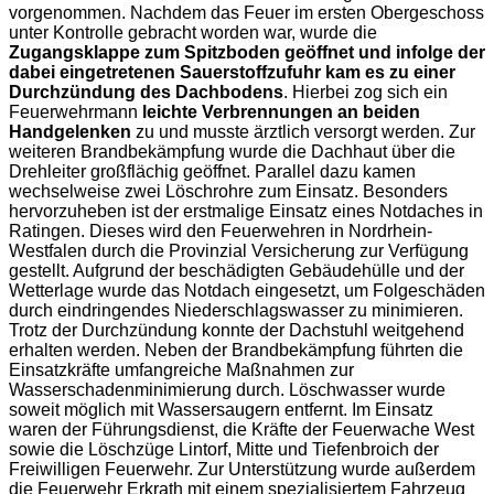
vorgenommen. Nachdem das Feuer im ersten Obergeschoss
unter Kontrolle gebracht worden war, wurde die
Zugangsklappe zum Spitzboden geöffnet und infolge der
dabei eingetretenen Sauerstoffzufuhr kam es zu einer
Durchzündung des Dachbodens
. Hierbei zog sich ein
Feuerwehrmann
leichte Verbrennungen an beiden
Handgelenken
zu und musste ärztlich versorgt werden. Zur
weiteren Brandbekämpfung wurde die Dachhaut über die
Drehleiter großflächig geöffnet. Parallel dazu kamen
wechselweise zwei Löschrohre zum Einsatz. Besonders
hervorzuheben ist der erstmalige Einsatz eines Notdaches in
Ratingen. Dieses wird den Feuerwehren in Nordrhein-
Westfalen durch die Provinzial Versicherung zur Verfügung
gestellt. Aufgrund der beschädigten Gebäudehülle und der
Wetterlage wurde das Notdach eingesetzt, um Folgeschäden
durch eindringendes Niederschlagswasser zu minimieren.
Trotz der Durchzündung konnte der Dachstuhl weitgehend
erhalten werden. Neben der Brandbekämpfung führten die
Einsatzkräfte umfangreiche Maßnahmen zur
Wasserschadenminimierung durch. Löschwasser wurde
soweit möglich mit Wassersaugern entfernt. Im Einsatz
waren der Führungsdienst, die Kräfte der Feuerwache West
sowie die Löschzüge Lintorf, Mitte und Tiefenbroich der
Freiwilligen Feuerwehr. Zur Unterstützung wurde außerdem
die Feuerwehr Erkrath mit einem spezialisiertem Fahrzeug