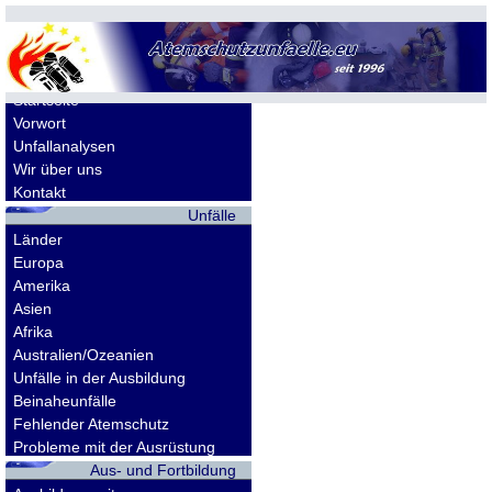
Allgemeines
Startseite
Vorwort
Unfallanalysen
Wir über uns
Kontakt
Unfälle
Länder
Europa
Amerika
Asien
Afrika
Australien/Ozeanien
Unfälle in der Ausbildung
Beinaheunfälle
Fehlender Atemschutz
Probleme mit der Ausrüstung
Aus- und Fortbildung