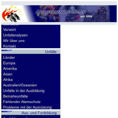
Allgemeines
Startseite
Vorwort
Unfallanalysen
Wir über uns
Kontakt
Unfälle
Länder
Europa
Amerika
Asien
Afrika
Australien/Ozeanien
Unfälle in der Ausbildung
Beinaheunfälle
Fehlender Atemschutz
Probleme mit der Ausrüstung
Aus- und Fortbildung