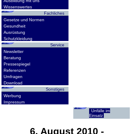
Ausbildung mit uns
Wissenswertes
Fachliches
Gesetze und Normen
Gesundheit
Ausrüstung
Schutzkleidung
Service
Newsletter
Beratung
Pressespiegel
Referenzen
Umfragen
Download
Sonstiges
Werbung
Impressum
Unfälle im
Einsatz
6. August 2010
-