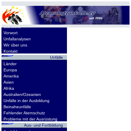
Allgemeines
Startseite
Vorwort
Unfallanalysen
Wir über uns
Kontakt
Unfälle
Länder
Europa
Amerika
Asien
Afrika
Australien/Ozeanien
Unfälle in der Ausbildung
Beinaheunfälle
Fehlender Atemschutz
Probleme mit der Ausrüstung
Aus- und Fortbildung