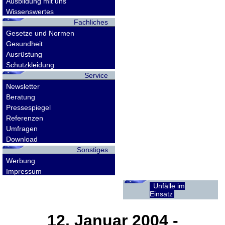
Ausbildung mit uns
Wissenswertes
Fachliches
Gesetze und Normen
Gesundheit
Ausrüstung
Schutzkleidung
Service
Newsletter
Beratung
Pressespiegel
Referenzen
Umfragen
Download
Sonstiges
Werbung
Impressum
Unfälle im
Einsatz
12. Januar 2004
-