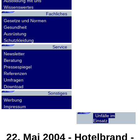
Ausbildung mit uns
Wissenswertes
Fachliches
Gesetze und Normen
Gesundheit
Ausrüstung
Schutzkleidung
Service
Newsletter
Beratung
Pressespiegel
Referenzen
Umfragen
Download
Sonstiges
Werbung
Impressum
Unfälle im
Einsatz
22. Mai 2004
- Hotelbrand -