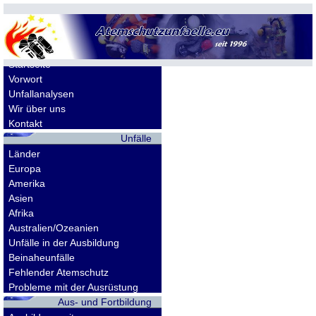
Allgemeines
Startseite
Vorwort
Unfallanalysen
Wir über uns
Kontakt
Unfälle
Länder
Europa
Amerika
Asien
Afrika
Australien/Ozeanien
Unfälle in der Ausbildung
Beinaheunfälle
Fehlender Atemschutz
Probleme mit der Ausrüstung
Aus- und Fortbildung