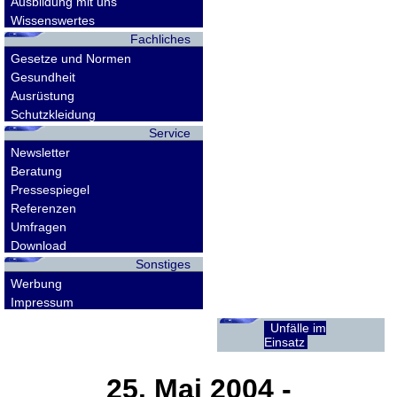
Ausbildung mit uns
Wissenswertes
Fachliches
Gesetze und Normen
Gesundheit
Ausrüstung
Schutzkleidung
Service
Newsletter
Beratung
Pressespiegel
Referenzen
Umfragen
Download
Sonstiges
Werbung
Impressum
Unfälle im
Einsatz
25. Mai 2004
-