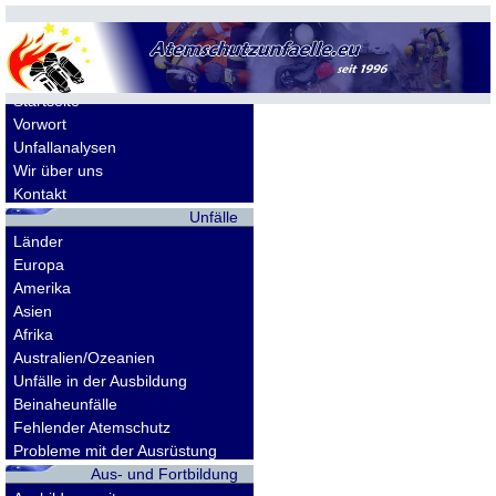
Allgemeines
Startseite
Vorwort
Unfallanalysen
Wir über uns
Kontakt
Unfälle
Länder
Europa
Amerika
Asien
Afrika
Australien/Ozeanien
Unfälle in der Ausbildung
Beinaheunfälle
Fehlender Atemschutz
Probleme mit der Ausrüstung
Aus- und Fortbildung