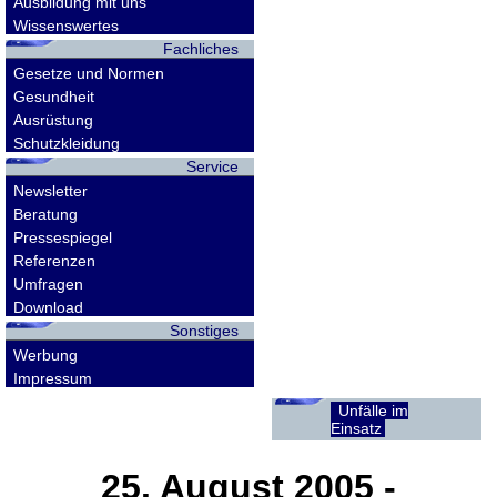
Ausbildung mit uns
Wissenswertes
Fachliches
Gesetze und Normen
Gesundheit
Ausrüstung
Schutzkleidung
Service
Newsletter
Beratung
Pressespiegel
Referenzen
Umfragen
Download
Sonstiges
Werbung
Impressum
Unfälle im
Einsatz
25. August 2005
-