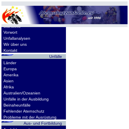
Allgemeines
Startseite
Vorwort
Unfallanalysen
Wir über uns
Kontakt
Unfälle
Länder
Europa
Amerika
Asien
Afrika
Australien/Ozeanien
Unfälle in der Ausbildung
Beinaheunfälle
Fehlender Atemschutz
Probleme mit der Ausrüstung
Aus- und Fortbildung