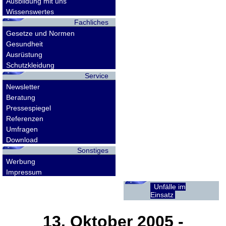
Ausbildung mit uns
Wissenswertes
Fachliches
Gesetze und Normen
Gesundheit
Ausrüstung
Schutzkleidung
Service
Newsletter
Beratung
Pressespiegel
Referenzen
Umfragen
Download
Sonstiges
Werbung
Impressum
Unfälle im
Einsatz
13. Oktober 2005
-