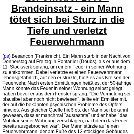
Brandeinsatz - ein Mann
tötet sich bei Sturz in die
Tiefe und verletzt
Feuerwehrmann
(
ps
) Besançon (Frankreich). Ein Mann starb in der Nacht von
Donnerstag auf Freitag in Pontarlier (Doubs), als er aus dem
11. Stockwerk sprang, um einem Feuer in seiner Wohnung
zu entkommen. Dabei verletzte er einen Feuerwehrmann
lebensgefährlich, auf den er stürzte, hieß es aus Kreisen der
Feuerwehr. Nach ersten Ermittlungen heißt es, der 50-jährige
Mann könnte das Feuer in seiner Wohnung selbst gelegt
haben bevor er aus dem Fenster sprang. "
Die Vermutung sei
plausibel aber noch nicht bewiesen
", teilte ein Ermittler mit,
der auf die bekannten psychischen Probleme des Opfers
hinwies. Aus gleicher Quelle hieß es, der Mann sei bekannt
gewesen, dass er manchmal "ausrastete" und er habe "
das
Mobiliar seiner Wohnung zerschlagen, nachdem das Feuer
bereits ausgebrochen war
". Der Mann stürzte auf einen
Feuerwehrmann, der am Fuße des 12-stöckigen Gebäudes