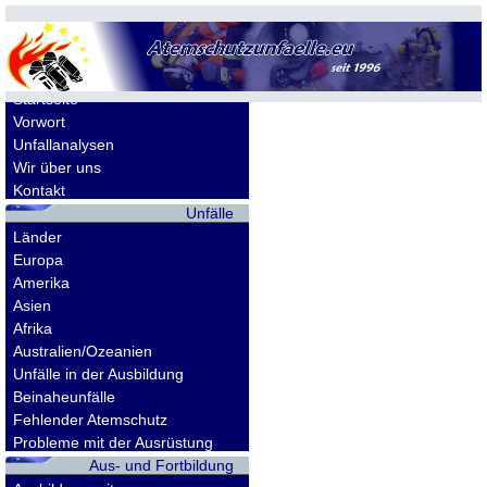
Allgemeines
Startseite
Vorwort
Unfallanalysen
Wir über uns
Kontakt
Unfälle
Länder
Europa
Amerika
Asien
Afrika
Australien/Ozeanien
Unfälle in der Ausbildung
Beinaheunfälle
Fehlender Atemschutz
Probleme mit der Ausrüstung
Aus- und Fortbildung