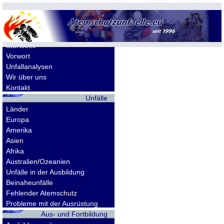
Allgemeines
Startseite
Vorwort
Unfallanalysen
Wir über uns
Kontakt
Unfälle
Länder
Europa
Amerika
Asien
Afrika
Australien/Ozeanien
Unfälle in der Ausbildung
Beinaheunfälle
Fehlender Atemschutz
Probleme mit der Ausrüstung
Aus- und Fortbildung