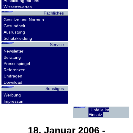
Ausbildung mit uns
Wissenswertes
Fachliches
Gesetze und Normen
Gesundheit
Ausrüstung
Schutzkleidung
Service
Newsletter
Beratung
Pressespiegel
Referenzen
Umfragen
Download
Sonstiges
Werbung
Impressum
Unfälle im
Einsatz
18. Januar 2006
-