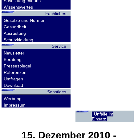
Ausbildung mit uns
Wissenswertes
Fachliches
Gesetze und Normen
Gesundheit
Ausrüstung
Schutzkleidung
Service
Newsletter
Beratung
Pressespiegel
Referenzen
Umfragen
Download
Sonstiges
Werbung
Impressum
Unfälle im
Einsatz
15. Dezember 2010
-