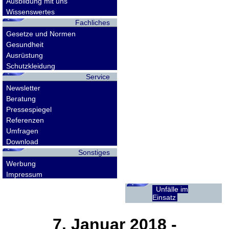
Ausbildung mit uns
Wissenswertes
Fachliches
Gesetze und Normen
Gesundheit
Ausrüstung
Schutzkleidung
Service
Newsletter
Beratung
Pressespiegel
Referenzen
Umfragen
Download
Sonstiges
Werbung
Impressum
Unfälle im
Einsatz
7. Januar 2018
-