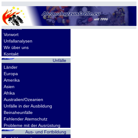
Allgemeines
Startseite
Vorwort
Unfallanalysen
Wir über uns
Kontakt
Unfälle
Länder
Europa
Amerika
Asien
Afrika
Australien/Ozeanien
Unfälle in der Ausbildung
Beinaheunfälle
Fehlender Atemschutz
Probleme mit der Ausrüstung
Aus- und Fortbildung