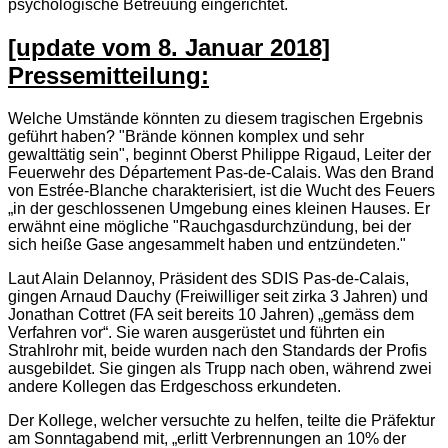
psychologische Betreuung eingerichtet.
[update vom 8. Januar 2018]
Pressemitteilung:
Welche Umstände könnten zu diesem tragischen Ergebnis
geführt haben? "Brände können komplex und sehr
gewalttätig sein", beginnt Oberst Philippe Rigaud, Leiter der
Feuerwehr des Département Pas-de-Calais. Was den Brand
von Estrée-Blanche charakterisiert, ist die Wucht des Feuers
„in der geschlossenen Umgebung eines kleinen Hauses. Er
erwähnt eine mögliche "Rauchgasdurchzündung, bei der
sich heiße Gase angesammelt haben und entzündeten."
Laut Alain Delannoy, Präsident des SDIS Pas-de-Calais,
gingen Arnaud Dauchy (Freiwilliger seit zirka 3 Jahren) und
Jonathan Cottret (FA seit bereits 10 Jahren) „gemäss dem
Verfahren vor“. Sie waren ausgerüstet und führten ein
Strahlrohr mit, beide wurden nach den Standards der Profis
ausgebildet. Sie gingen als Trupp nach oben, während zwei
andere Kollegen das Erdgeschoss erkundeten.
Der Kollege, welcher versuchte zu helfen, teilte die Präfektur
am Sonntagabend mit, „erlitt Verbrennungen an 10% der