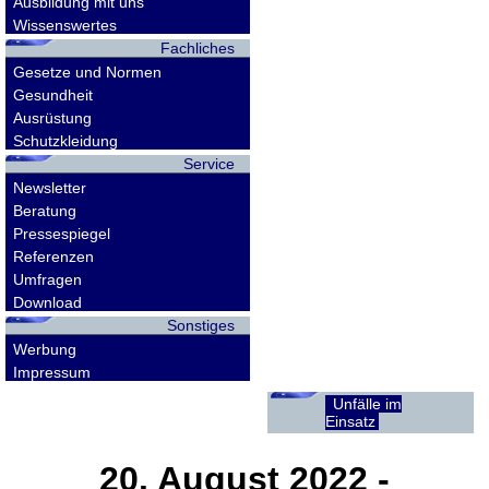
Ausbildung mit uns
Wissenswertes
Fachliches
Gesetze und Normen
Gesundheit
Ausrüstung
Schutzkleidung
Service
Newsletter
Beratung
Pressespiegel
Referenzen
Umfragen
Download
Sonstiges
Werbung
Impressum
Unfälle im
Einsatz
20. August 2022
-