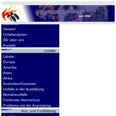
Allgemeines
Startseite
Vorwort
Unfallanalysen
Wir über uns
Kontakt
Unfälle
Länder
Europa
Amerika
Asien
Afrika
Australien/Ozeanien
Unfälle in der Ausbildung
Beinaheunfälle
Fehlender Atemschutz
Probleme mit der Ausrüstung
Aus- und Fortbildung