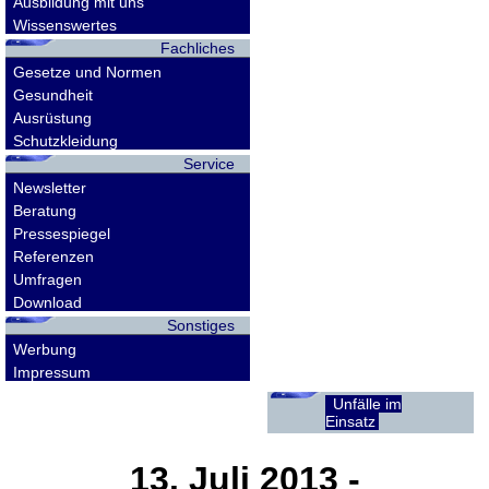
Ausbildung mit uns
Wissenswertes
Fachliches
Gesetze und Normen
Gesundheit
Ausrüstung
Schutzkleidung
Service
Newsletter
Beratung
Pressespiegel
Referenzen
Umfragen
Download
Sonstiges
Werbung
Impressum
Unfälle im
Einsatz
13. Juli 2013
-