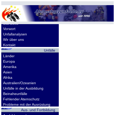
Allgemeines
Startseite
Vorwort
Unfallanalysen
Wir über uns
Kontakt
Unfälle
Länder
Europa
Amerika
Asien
Afrika
Australien/Ozeanien
Unfälle in der Ausbildung
Beinaheunfälle
Fehlender Atemschutz
Probleme mit der Ausrüstung
Aus- und Fortbildung