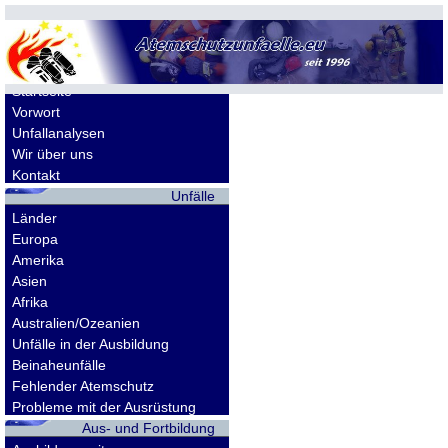
Allgemeines
Startseite
Vorwort
Unfallanalysen
Wir über uns
Kontakt
Unfälle
Länder
Europa
Amerika
Asien
Afrika
Australien/Ozeanien
Unfälle in der Ausbildung
Beinaheunfälle
Fehlender Atemschutz
Probleme mit der Ausrüstung
Aus- und Fortbildung