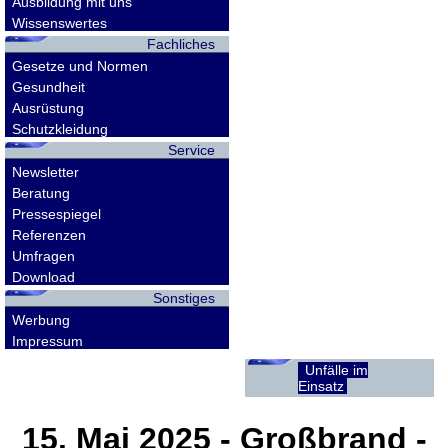
Ausbildung mit uns
Wissenswertes
Fachliches
Gesetze und Normen
Gesundheit
Ausrüstung
Schutzkleidung
Service
Newsletter
Beratung
Pressespiegel
Referenzen
Umfragen
Download
Sonstiges
Werbung
Impressum
Unfälle im
Einsatz
15. Mai 2025
- Großbrand -