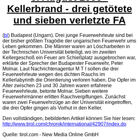
Kellerbrand - drei getötete
und sieben verletzte FA
(
bl
) Budapest (Ungarn). Drei junge Feuerwehrleute sind bei
der bisher größten Tragödie der ungarischen Feuerwehr ums
Leben gekommen. Die Männer waren an Löscharbeiten in
der Technischen Universität beteiligt, wo im zweiten
Kellergeschoß ein Feuer am Schießplatz ausgebrochen war,
erklärte der Sprecher der Budapester Feuerwehr, Peter
Molnar. Laut Nachrichtenagentur M T I sollen die drei
Feuerwehrleute wegen des dichten Rauchs im
Kellerlabyrinth die Orientierung verloren haben. Die Opfer im
Alter zwischen 23 und 30 Jahren waren erfahrene
Feuerwehrleute, betonte Molnar. Sieben weitere
Feuerwehrmänner erlitten Rauchvergiftungen. Zunächst
waren zwei Feuerwehrzüge an der Universität eingetroffen,
die drei Opfer gingen als Vorhut in den Keller.
Den vollständigen, bebilderten Artikel können Sie hier lesen:
http://www.tirol.com/chronik/international/42907/index.do
Quelle: tirol.com - New Media Online GmbH