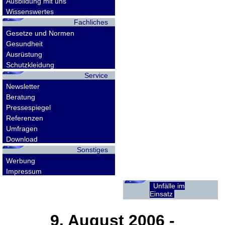
Ausbildung mit uns
Wissenswertes
Fachliches
Gesetze und Normen
Gesundheit
Ausrüstung
Schutzkleidung
Service
Newsletter
Beratung
Pressespiegel
Referenzen
Umfragen
Download
Sonstiges
Werbung
Impressum
Unfälle im
Einsatz
9. August 2006
-