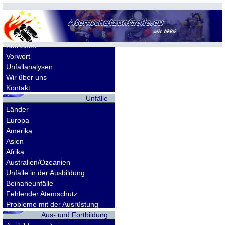
Allgemeines
Startseite
Vorwort
Unfallanalysen
Wir über uns
Kontakt
Unfälle
Länder
Europa
Amerika
Asien
Afrika
Australien/Ozeanien
Unfälle in der Ausbildung
Beinaheunfälle
Fehlender Atemschutz
Probleme mit der Ausrüstung
Aus- und Fortbildung