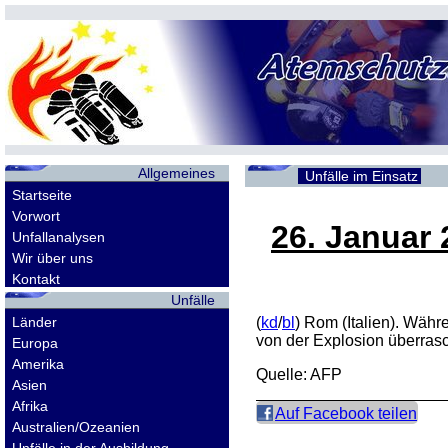
Allgemeines
Unfälle im Einsatz
Startseite
Vorwort
26. Januar 
Unfallanalysen
Wir über uns
Kontakt
Unfälle
Länder
(
kd
/
bl
) Rom (Italien). Währ
von der Explosion überrasc
Europa
Amerika
Quelle: AFP
Asien
Afrika
Auf Facebook teilen
Australien/Ozeanien