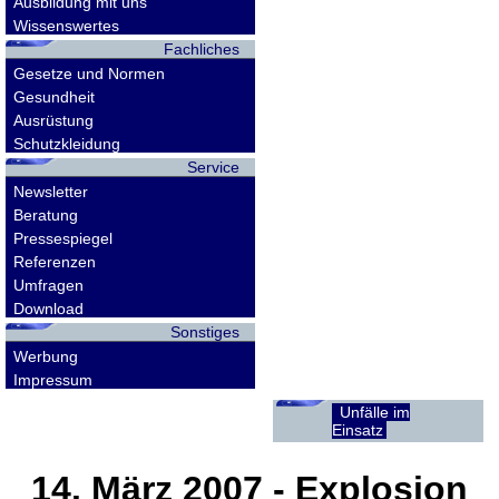
Ausbildung mit uns
Wissenswertes
Fachliches
Gesetze und Normen
Gesundheit
Ausrüstung
Schutzkleidung
Service
Newsletter
Beratung
Pressespiegel
Referenzen
Umfragen
Download
Sonstiges
Werbung
Impressum
Unfälle im
Einsatz
14. März 2007
- Explosion