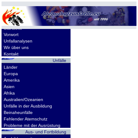
Allgemeines
Startseite
Vorwort
Unfallanalysen
Wir über uns
Kontakt
Unfälle
Länder
Europa
Amerika
Asien
Afrika
Australien/Ozeanien
Unfälle in der Ausbildung
Beinaheunfälle
Fehlender Atemschutz
Probleme mit der Ausrüstung
Aus- und Fortbildung