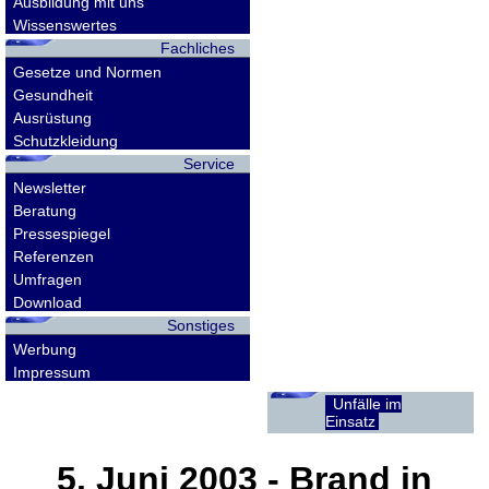
Ausbildung mit uns
Wissenswertes
Fachliches
Gesetze und Normen
Gesundheit
Ausrüstung
Schutzkleidung
Service
Newsletter
Beratung
Pressespiegel
Referenzen
Umfragen
Download
Sonstiges
Werbung
Impressum
Unfälle im
Einsatz
5. Juni 2003
- Brand in