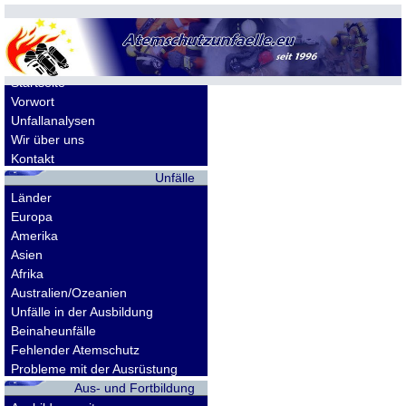
Allgemeines
Startseite
Vorwort
Unfallanalysen
Wir über uns
Kontakt
Unfälle
Länder
Europa
Amerika
Asien
Afrika
Australien/Ozeanien
Unfälle in der Ausbildung
Beinaheunfälle
Fehlender Atemschutz
Probleme mit der Ausrüstung
Aus- und Fortbildung