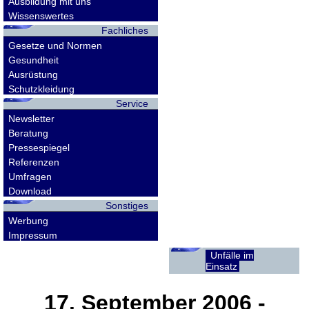
Ausbildung mit uns
Wissenswertes
Fachliches
Gesetze und Normen
Gesundheit
Ausrüstung
Schutzkleidung
Service
Newsletter
Beratung
Pressespiegel
Referenzen
Umfragen
Download
Sonstiges
Werbung
Impressum
Unfälle im
Einsatz
17. September 2006
-