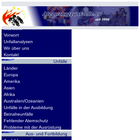
Allgemeines
Startseite
Vorwort
Unfallanalysen
Wir über uns
Kontakt
Unfälle
Länder
Europa
Amerika
Asien
Afrika
Australien/Ozeanien
Unfälle in der Ausbildung
Beinaheunfälle
Fehlender Atemschutz
Probleme mit der Ausrüstung
Aus- und Fortbildung