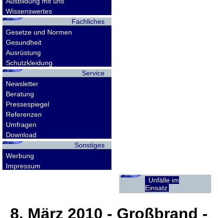
Ausbildung mit uns
Wissenswertes
Fachliches
Gesetze und Normen
Gesundheit
Ausrüstung
Schutzkleidung
Service
Newsletter
Beratung
Pressespiegel
Referenzen
Umfragen
Download
Sonstiges
Werbung
Impressum
Unfälle im
Einsatz
8. März 2010
- Großbrand -