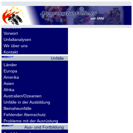
Allgemeines
Startseite
Vorwort
Unfallanalysen
Wir über uns
Kontakt
Unfälle
Länder
Europa
Amerika
Asien
Afrika
Australien/Ozeanien
Unfälle in der Ausbildung
Beinaheunfälle
Fehlender Atemschutz
Probleme mit der Ausrüstung
Aus- und Fortbildung