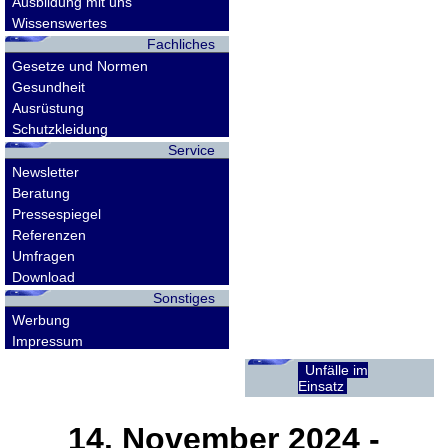
Ausbildung mit uns
Wissenswertes
Fachliches
Gesetze und Normen
Gesundheit
Ausrüstung
Schutzkleidung
Service
Newsletter
Beratung
Pressespiegel
Referenzen
Umfragen
Download
Sonstiges
Werbung
Impressum
Unfälle im
Einsatz
14. November 2024
-