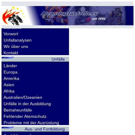
Allgemeines
Startseite
Vorwort
Unfallanalysen
Wir über uns
Kontakt
Unfälle
Länder
Europa
Amerika
Asien
Afrika
Australien/Ozeanien
Unfälle in der Ausbildung
Beinaheunfälle
Fehlender Atemschutz
Probleme mit der Ausrüstung
Aus- und Fortbildung