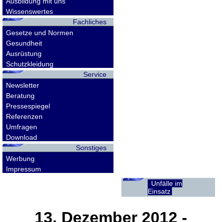
Ausbildung mit uns
Wissenswertes
Fachliches
Gesetze und Normen
Gesundheit
Ausrüstung
Schutzkleidung
Service
Newsletter
Beratung
Pressespiegel
Referenzen
Umfragen
Download
Sonstiges
Werbung
Impressum
Unfälle im
Einsatz
13. Dezember 2012
-