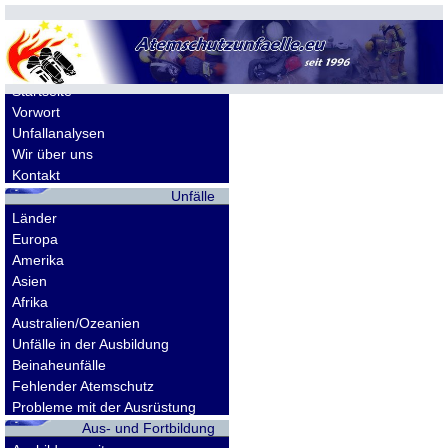
Allgemeines
Startseite
Vorwort
Unfallanalysen
Wir über uns
Kontakt
Unfälle
Länder
Europa
Amerika
Asien
Afrika
Australien/Ozeanien
Unfälle in der Ausbildung
Beinaheunfälle
Fehlender Atemschutz
Probleme mit der Ausrüstung
Aus- und Fortbildung