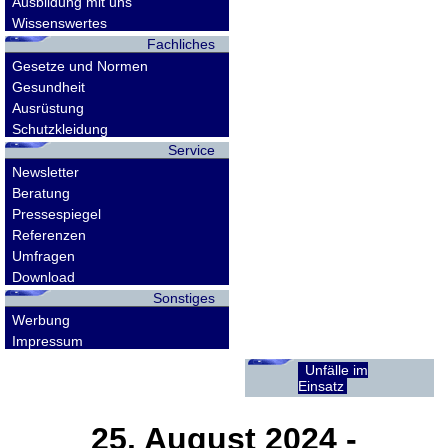
Ausbildung mit uns
Wissenswertes
Fachliches
Gesetze und Normen
Gesundheit
Ausrüstung
Schutzkleidung
Service
Newsletter
Beratung
Pressespiegel
Referenzen
Umfragen
Download
Sonstiges
Werbung
Impressum
Unfälle im
Einsatz
25. August 2024
-