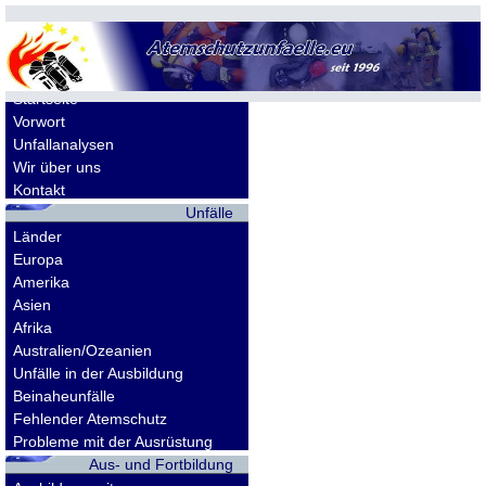
Allgemeines
Startseite
Vorwort
Unfallanalysen
Wir über uns
Kontakt
Unfälle
Länder
Europa
Amerika
Asien
Afrika
Australien/Ozeanien
Unfälle in der Ausbildung
Beinaheunfälle
Fehlender Atemschutz
Probleme mit der Ausrüstung
Aus- und Fortbildung