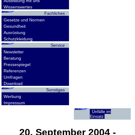
Ausbildung mit uns
Wissenswertes
Fachliches
Gesetze und Normen
Gesundheit
Ausrüstung
Schutzkleidung
Service
Newsletter
Beratung
Pressespiegel
Referenzen
Umfragen
Download
Sonstiges
Werbung
Impressum
Unfälle im
Einsatz
20. September 2004
-