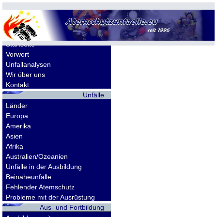
Allgemeines
Startseite
Vorwort
Unfallanalysen
Wir über uns
Kontakt
Unfälle
Länder
Europa
Amerika
Asien
Afrika
Australien/Ozeanien
Unfälle in der Ausbildung
Beinaheunfälle
Fehlender Atemschutz
Probleme mit der Ausrüstung
Aus- und Fortbildung