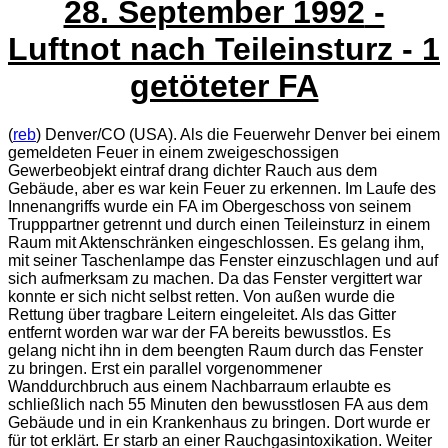
28. September 1992
-
Luftnot nach Teileinsturz - 1
getöteter FA
(
reb
) Denver/
CO
(USA). Als die Feuerwehr Denver bei einem
gemeldeten Feuer in einem zweigeschossigen
Gewerbeobjekt eintraf drang dichter Rauch aus dem
Gebäude, aber es war kein Feuer zu erkennen. Im Laufe des
Innenangriffs wurde ein FA im Obergeschoss von seinem
Trupppartner getrennt und durch einen Teileinsturz in einem
Raum mit Aktenschränken eingeschlossen. Es gelang ihm,
mit seiner Taschenlampe das Fenster einzuschlagen und auf
sich aufmerksam zu machen. Da das Fenster vergittert war
konnte er sich nicht selbst retten. Von außen wurde die
Rettung über tragbare Leitern eingeleitet. Als das Gitter
entfernt worden war war der FA bereits bewusstlos. Es
gelang nicht ihn in dem beengten Raum durch das Fenster
zu bringen. Erst ein parallel vorgenommener
Wanddurchbruch aus einem Nachbarraum erlaubte es
schließlich nach 55 Minuten den bewusstlosen FA aus dem
Gebäude und in ein Krankenhaus zu bringen. Dort wurde er
für tot erklärt. Er starb an einer Rauchgasintoxikation. Weiter