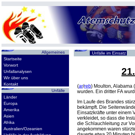
Allgemeines
Unfälle im Einsatz
Startseite
Vorwort
21
Unfallanalysen
Wir über uns
Kontakt
(
ar
/
reb
) Moulton, Alabama
Unfälle
wurden. Ein dritter
FA
wurde
Länder
Im Laufe des Brandes stür
Europa
bekämpft. Die Seitenwände 
Amerika
Einsatzkräfte unter einem 
Asien
verkleidet, so dass die Ins
Afrika
die Schlauchleitung zur Vor
Australien/Ozeanien
angekommen waren stürzte 
dauerte etwa 20 Minuten bi