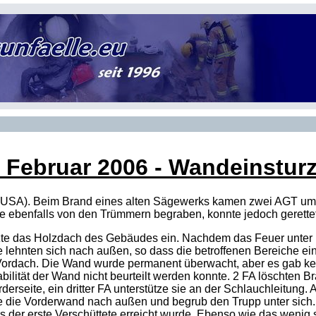
. Februar 2006
- Wandeinsturz 
 (USA). Beim Brand eines alten Sägewerks kamen zwei
AGT
ums
 ebenfalls von den Trümmern begraben, konnte jedoch gerette
zte das Holzdach des Gebäudes ein. Nachdem das Feuer unter K
lehnten sich nach außen, so dass die betroffenen Bereiche ein
Vordach. Die Wand wurde permanent überwacht, aber es gab kein
tabilität der Wand nicht beurteilt werden konnte. 2
FA
löschten Br
derseite, ein dritter
FA
unterstütze sie an der Schlauchleitung.
die Vorderwand nach außen und begrub den Trupp unter sich.
s der erste Verschüttete erreicht wurde. Ebenso wie das wenig 