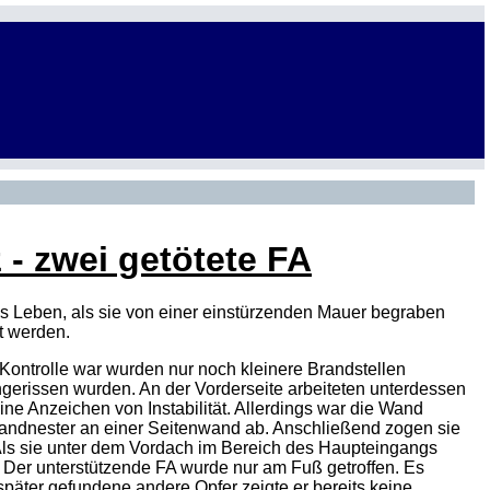
- zwei getötete FA
 Leben, als sie von einer einstürzenden Mauer begraben
t werden.
ontrolle war wurden nur noch kleinere Brandstellen
gerissen wurden. An der Vorderseite arbeiteten unterdessen
e Anzeichen von Instabilität. Allerdings war die Wand
andnester an einer Seitenwand ab. Anschließend zogen sie
 Als sie unter dem Vordach im Bereich des Haupteingangs
 Der unterstützende
FA
wurde nur am Fuß getroffen. Es
später gefundene andere Opfer zeigte er bereits keine