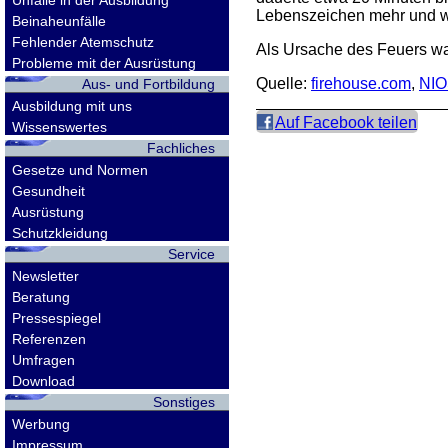
Unfälle in der Ausbildung
Lebenszeichen mehr und wur
Beinaheunfälle
Fehlender Atemschutz
Als Ursache des Feuers wa
Probleme mit der Ausrüstung
Quelle:
firehouse.com
,
NIO
Aus- und Fortbildung
Ausbildung mit uns
Auf Facebook teilen
Wissenswertes
Fachliches
Gesetze und Normen
Gesundheit
Ausrüstung
Schutzkleidung
Service
Newsletter
Beratung
Pressespiegel
Referenzen
Umfragen
Download
Sonstiges
Werbung
Impressum