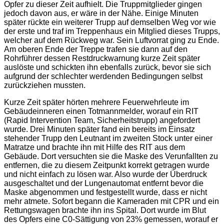
Opfer zu dieser Zeit aufhielt. Die Truppmitglieder gingen
jedoch davon aus, er wäre in der Nähe. Einige Minuten
später rückte ein weiterer Trupp auf demselben Weg vor wie
der erste und traf im Treppenhaus ein Mitglied dieses Trupps,
welcher auf dem Rückweg war. Sein Luftvorrat ging zu Ende.
Am oberen Ende der Treppe trafen sie dann auf den
Rohrführer dessen Restdruckwarnung kurze Zeit später
auslöste und schickten ihn ebenfalls zurück, bevor sie sich
aufgrund der schlechter werdenden Bedingungen selbst
zurückziehen mussten.
Kurze Zeit später hörten mehrere Feuerwehrleute im
Gebäudeinneren einen Totmannmelder, worauf ein RIT
(Rapid Intervention Team, Sicherheitstrupp) angefordert
wurde. Drei Minuten später fand ein bereits im Einsatz
stehender Trupp den Leutnant im zweiten Stock unter einer
Matratze und brachte ihn mit Hilfe des RIT aus dem
Gebäude. Dort versuchten sie die Maske des Verunfallten zu
entfernen, die zu diesem Zeitpunkt korrekt getragen wurde
und nicht einfach zu lösen war. Also wurde der Überdruck
ausgeschaltet und der Lungenautomat entfernt bevor die
Maske abgenommen und festgestellt wurde, dass er nicht
mehr atmete. Sofort begann die Kameraden mit CPR und ein
Rettungswagen brachte ihn ins Spital. Dort wurde im Blut
des Opfers eine C0-Sättigung von 23% gemessen, worauf er