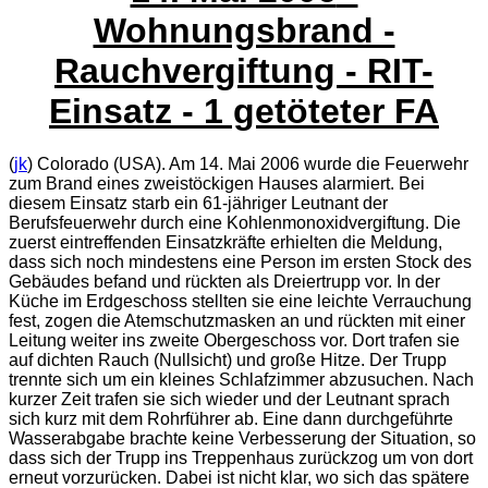
Wohnungsbrand -
Rauchvergiftung - RIT-
Einsatz - 1 getöteter FA
(
jk
) Colorado (USA). Am 14. Mai 2006 wurde die Feuerwehr
zum Brand eines zweistöckigen Hauses alarmiert. Bei
diesem Einsatz starb ein 61-jähriger Leutnant der
Berufsfeuerwehr durch eine Kohlenmonoxidvergiftung. Die
zuerst eintreffenden Einsatzkräfte erhielten die Meldung,
dass sich noch mindestens eine Person im ersten Stock des
Gebäudes befand und rückten als Dreiertrupp vor. In der
Küche im Erdgeschoss stellten sie eine leichte Verrauchung
fest, zogen die Atemschutzmasken an und rückten mit einer
Leitung weiter ins zweite Obergeschoss vor. Dort trafen sie
auf dichten Rauch (Nullsicht) und große Hitze. Der Trupp
trennte sich um ein kleines Schlafzimmer abzusuchen. Nach
kurzer Zeit trafen sie sich wieder und der Leutnant sprach
sich kurz mit dem Rohrführer ab. Eine dann durchgeführte
Wasserabgabe brachte keine Verbesserung der Situation, so
dass sich der Trupp ins Treppenhaus zurückzog um von dort
erneut vorzurücken. Dabei ist nicht klar, wo sich das spätere