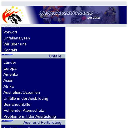
Allgemeines
Startseite
Vorwort
Unfallanalysen
Wir über uns
Kontakt
Unfälle
Länder
Europa
Amerika
Asien
Afrika
Australien/Ozeanien
Unfälle in der Ausbildung
Beinaheunfälle
Fehlender Atemschutz
Probleme mit der Ausrüstung
Aus- und Fortbildung