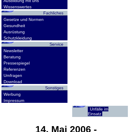
Ausbildung mit uns
Wissenswertes
Fachliches
Gesetze und Normen
Gesundheit
Ausrüstung
Schutzkleidung
Service
Newsletter
Beratung
Pressespiegel
Referenzen
Umfragen
Download
Sonstiges
Werbung
Impressum
Unfälle im
Einsatz
14. Mai 2006
-