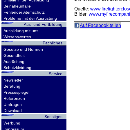
Unfälle in der Ausbildung
Beinaheunfälle
Quelle:
www.firefighterclo
Fehlender Atemschutz
Bilder:
www.myfirecompan
Probleme mit der Ausrüstung
Aus- und Fortbildung
Auf Facebook teilen
Ausbildung mit uns
Wissenswertes
Fachliches
Gesetze und Normen
Gesundheit
Ausrüstung
Schutzkleidung
Service
Newsletter
Beratung
Pressespiegel
Referenzen
Umfragen
Download
Sonstiges
Werbung
Impressum