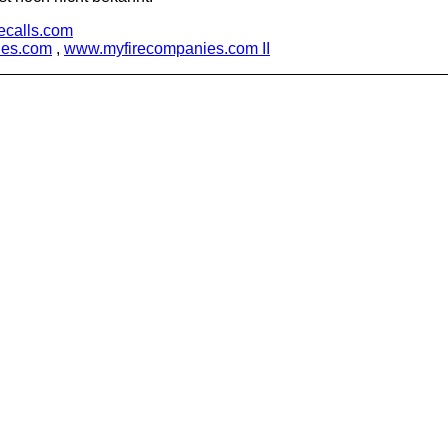
secalls.com
ies.com
,
www.myfirecompanies.com II