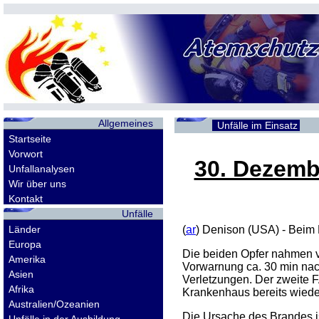
Allgemeines
Unfälle im Einsatz
Startseite
Vorwort
30. Dezemb
Unfallanalysen
Wir über uns
Kontakt
Unfälle
Länder
(
ar
) Denison (USA) - Beim 
Europa
Die beiden Opfer nahmen v
Amerika
Vorwarnung ca. 30 min nac
Asien
Verletzungen. Der zweite F
Afrika
Krankenhaus bereits wiede
Australien/Ozeanien
Die Ursache des Brandes is