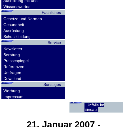
Ausbildung mit uns
Wissenswertes
Fachliches
Gesetze und Normen
Gesundheit
Ausrüstung
Schutzkleidung
Service
Newsletter
Beratung
Pressespiegel
Referenzen
Umfragen
Download
Sonstiges
Werbung
Impressum
Unfälle im
Einsatz
21. Januar 2007
-