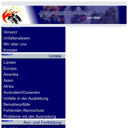
Allgemeines
Startseite
Vorwort
Unfallanalysen
Wir über uns
Kontakt
Unfälle
Länder
Europa
Amerika
Asien
Afrika
Australien/Ozeanien
Unfälle in der Ausbildung
Beinaheunfälle
Fehlender Atemschutz
Probleme mit der Ausrüstung
Aus- und Fortbildung