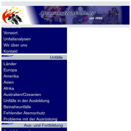
Allgemeines
Startseite
Vorwort
Unfallanalysen
Wir über uns
Kontakt
Unfälle
Länder
Europa
Amerika
Asien
Afrika
Australien/Ozeanien
Unfälle in der Ausbildung
Beinaheunfälle
Fehlender Atemschutz
Probleme mit der Ausrüstung
Aus- und Fortbildung