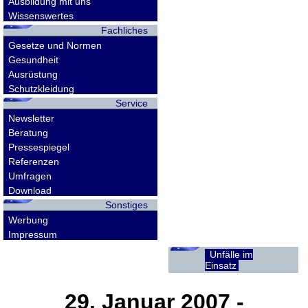
Ausbildung mit uns
Wissenswertes
Fachliches
Gesetze und Normen
Gesundheit
Ausrüstung
Schutzkleidung
Service
Newsletter
Beratung
Pressespiegel
Referenzen
Umfragen
Download
Sonstiges
Werbung
Impressum
Unfälle im
Einsatz
29. Januar 2007
-