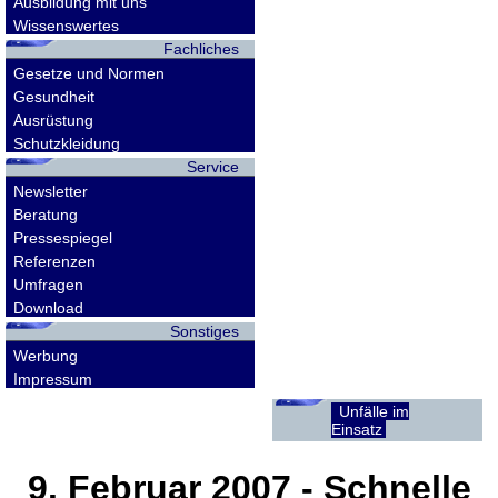
Ausbildung mit uns
Wissenswertes
Fachliches
Gesetze und Normen
Gesundheit
Ausrüstung
Schutzkleidung
Service
Newsletter
Beratung
Pressespiegel
Referenzen
Umfragen
Download
Sonstiges
Werbung
Impressum
Unfälle im
Einsatz
9. Februar 2007
- Schnelle