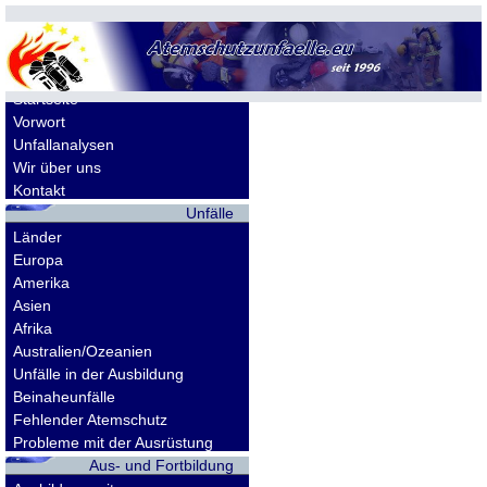
Allgemeines
Startseite
Vorwort
Unfallanalysen
Wir über uns
Kontakt
Unfälle
Länder
Europa
Amerika
Asien
Afrika
Australien/Ozeanien
Unfälle in der Ausbildung
Beinaheunfälle
Fehlender Atemschutz
Probleme mit der Ausrüstung
Aus- und Fortbildung