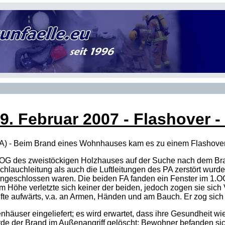
9. Februar 2007
- Flashover -
A) - Beim Brand eines Wohnhauses kam es zu einem Flashover, 
.OG des zweistöckigen Holzhauses auf der Suche nach dem Bran
Schlauchleitung als auch die Luftleitungen des PA zerstört wurd
ngeschlossen waren. Die beiden FA fanden ein Fenster im 1.OG,
 Höhe verletzte sich keiner der beiden, jedoch zogen sie sich
fte aufwärts, v.a. an Armen, Händen und am Bauch. Er zog sich
häuser eingeliefert; es wird erwartet, dass ihre Gesundheit wi
de der Brand im Außenangriff gelöscht; Bewohner befanden s