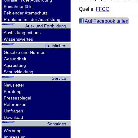
Unfälle in der Ausbildung
Beinaheunfälle
Quelle:
FFCC
Fehlender Atemschutz
Probleme mit der Ausrüstung
Auf Facebook teilen
Aus- und Fortbildung
Ausbildung mit uns
Wissenswertes
Fachliches
Gesetze und Normen
Gesundheit
Ausrüstung
Schutzkleidung
Service
Newsletter
Beratung
Pressespiegel
Referenzen
Umfragen
Download
Sonstiges
Werbung
Impressum