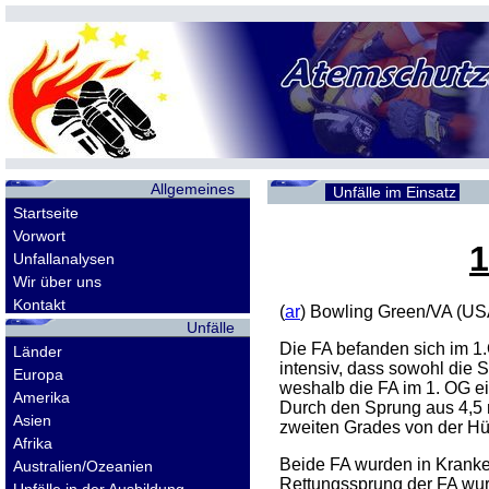
Allgemeines
Unfälle im Einsatz
Startseite
Vorwort
1
Unfallanalysen
Wir über uns
Kontakt
(
ar
) Bowling Green/VA (US
Unfälle
Die FA befanden sich im 1
Länder
intensiv, dass sowohl die 
Europa
weshalb die FA im 1. OG ei
Amerika
Durch den Sprung aus 4,5 m
Asien
zweiten Grades von der Hü
Afrika
Beide FA wurden in Kranken
Australien/Ozeanien
Rettungssprung der FA wur