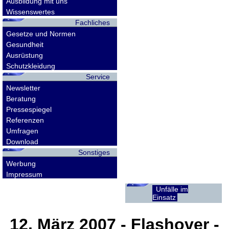
Ausbildung mit uns
Wissenswertes
Fachliches
Gesetze und Normen
Gesundheit
Ausrüstung
Schutzkleidung
Service
Newsletter
Beratung
Pressespiegel
Referenzen
Umfragen
Download
Sonstiges
Werbung
Impressum
Unfälle im
Einsatz
12. März 2007
- Flashover -