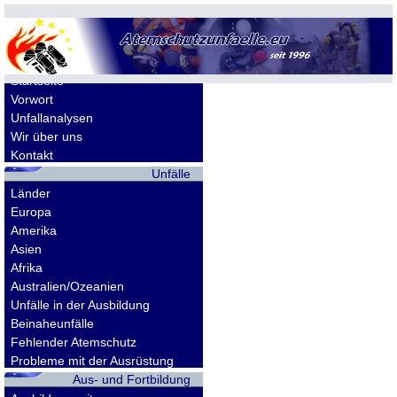
Allgemeines
Startseite
Vorwort
Unfallanalysen
Wir über uns
Kontakt
Unfälle
Länder
Europa
Amerika
Asien
Afrika
Australien/Ozeanien
Unfälle in der Ausbildung
Beinaheunfälle
Fehlender Atemschutz
Probleme mit der Ausrüstung
Aus- und Fortbildung