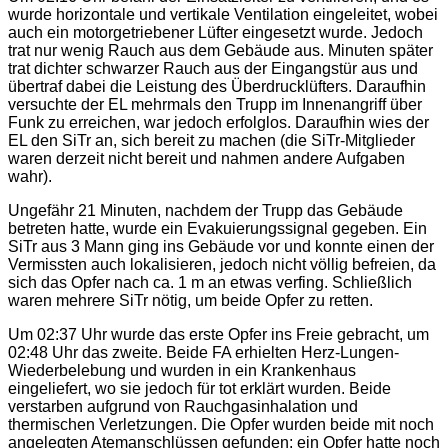
wurde horizontale und vertikale Ventilation eingeleitet, wobei
auch ein motorgetriebener Lüfter eingesetzt wurde. Jedoch
trat nur wenig Rauch aus dem Gebäude aus. Minuten später
trat dichter schwarzer Rauch aus der Eingangstür aus und
übertraf dabei die Leistung des Überdrucklüfters. Daraufhin
versuchte der EL mehrmals den Trupp im Innenangriff über
Funk zu erreichen, war jedoch erfolglos. Daraufhin wies der
EL den SiTr an, sich bereit zu machen (die SiTr-Mitglieder
waren derzeit nicht bereit und nahmen andere Aufgaben
wahr).
Ungefähr 21 Minuten, nachdem der Trupp das Gebäude
betreten hatte, wurde ein Evakuierungssignal gegeben. Ein
SiTr aus 3 Mann ging ins Gebäude vor und konnte einen der
Vermissten auch lokalisieren, jedoch nicht völlig befreien, da
sich das Opfer nach ca. 1 m an etwas verfing. Schließlich
waren mehrere SiTr nötig, um beide Opfer zu retten.
Um 02:37 Uhr wurde das erste Opfer ins Freie gebracht, um
02:48 Uhr das zweite. Beide FA erhielten Herz-Lungen-
Wiederbelebung und wurden in ein Krankenhaus
eingeliefert, wo sie jedoch für tot erklärt wurden. Beide
verstarben aufgrund von Rauchgasinhalation und
thermischen Verletzungen. Die Opfer wurden beide mit noch
angelegten Atemanschlüssen gefunden; ein Opfer hatte noch