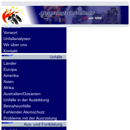
Allgemeines
Startseite
Vorwort
Unfallanalysen
Wir über uns
Kontakt
Unfälle
Länder
Europa
Amerika
Asien
Afrika
Australien/Ozeanien
Unfälle in der Ausbildung
Beinaheunfälle
Fehlender Atemschutz
Probleme mit der Ausrüstung
Aus- und Fortbildung