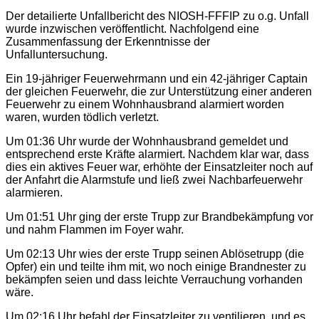
Der detailierte Unfallbericht des NIOSH-FFFIP zu o.g. Unfall
wurde inzwischen veröffentlicht. Nachfolgend eine
Zusammenfassung der Erkenntnisse der
Unfalluntersuchung.
Ein 19-jähriger Feuerwehrmann und ein 42-jähriger Captain
der gleichen Feuerwehr, die zur Unterstützung einer anderen
Feuerwehr zu einem Wohnhausbrand alarmiert worden
waren, wurden tödlich verletzt.
Um 01:36 Uhr wurde der Wohnhausbrand gemeldet und
entsprechend erste Kräfte alarmiert. Nachdem klar war, dass
dies ein aktives Feuer war, erhöhte der Einsatzleiter noch auf
der Anfahrt die Alarmstufe und ließ zwei Nachbarfeuerwehr
alarmieren.
Um 01:51 Uhr ging der erste Trupp zur Brandbekämpfung vor
und nahm Flammen im Foyer wahr.
Um 02:13 Uhr wies der erste Trupp seinen Ablösetrupp (die
Opfer) ein und teilte ihm mit, wo noch einige Brandnester zu
bekämpfen seien und dass leichte Verrauchung vorhanden
wäre.
Um 02:16 Uhr befahl der Einsatzleiter zu ventilieren, und es