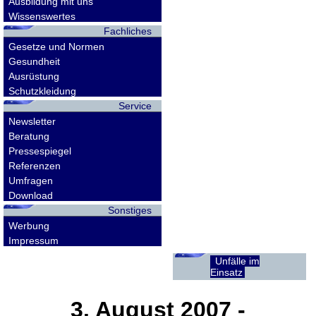
Ausbildung mit uns
Wissenswertes
Fachliches
Gesetze und Normen
Gesundheit
Ausrüstung
Schutzkleidung
Service
Newsletter
Beratung
Pressespiegel
Referenzen
Umfragen
Download
Sonstiges
Werbung
Impressum
Unfälle im
Einsatz
3. August 2007
-