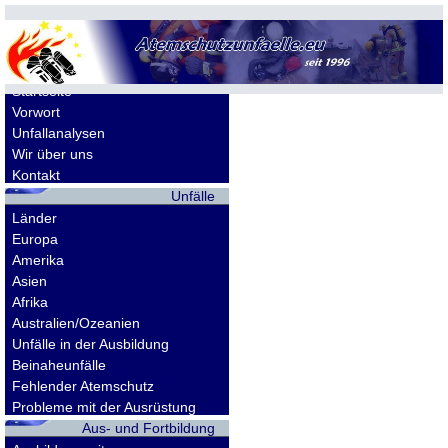
Allgemeines
Startseite
Vorwort
Unfallanalysen
Wir über uns
Kontakt
Unfälle
Länder
Europa
Amerika
Asien
Afrika
Australien/Ozeanien
Unfälle in der Ausbildung
Beinaheunfälle
Fehlender Atemschutz
Probleme mit der Ausrüstung
Aus- und Fortbildung