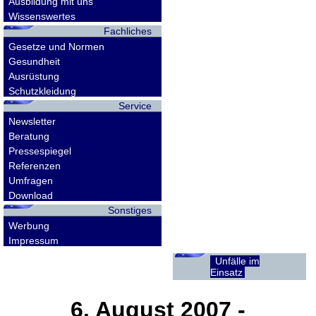
Ausbildung mit uns
Wissenswertes
Fachliches
Gesetze und Normen
Gesundheit
Ausrüstung
Schutzkleidung
Service
Newsletter
Beratung
Pressespiegel
Referenzen
Umfragen
Download
Sonstiges
Werbung
Impressum
Unfälle im
Einsatz
6. August 2007
-