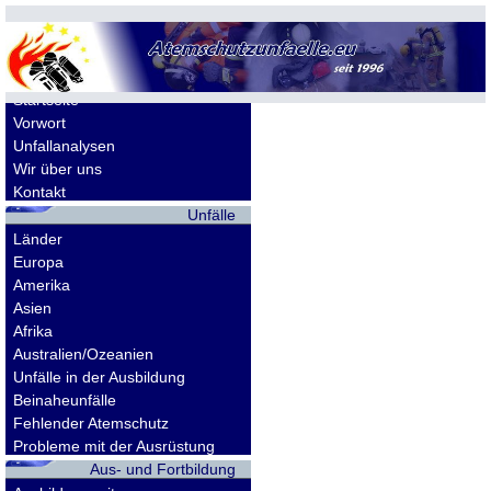
Allgemeines
Startseite
Vorwort
Unfallanalysen
Wir über uns
Kontakt
Unfälle
Länder
Europa
Amerika
Asien
Afrika
Australien/Ozeanien
Unfälle in der Ausbildung
Beinaheunfälle
Fehlender Atemschutz
Probleme mit der Ausrüstung
Aus- und Fortbildung