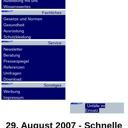
Ausbildung mit uns
Wissenswertes
Fachliches
Gesetze und Normen
Gesundheit
Ausrüstung
Schutzkleidung
Service
Newsletter
Beratung
Pressespiegel
Referenzen
Umfragen
Download
Sonstiges
Werbung
Impressum
Unfälle im
Einsatz
29. August 2007
- Schnelle