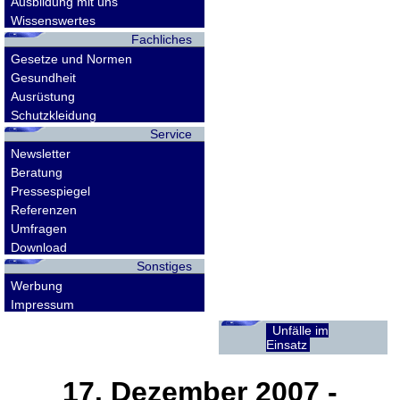
Ausbildung mit uns
Wissenswertes
Fachliches
Gesetze und Normen
Gesundheit
Ausrüstung
Schutzkleidung
Service
Newsletter
Beratung
Pressespiegel
Referenzen
Umfragen
Download
Sonstiges
Werbung
Impressum
Unfälle im
Einsatz
17. Dezember 2007
-