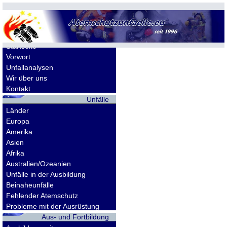
Allgemeines
Startseite
Vorwort
Unfallanalysen
Wir über uns
Kontakt
Unfälle
Länder
Europa
Amerika
Asien
Afrika
Australien/Ozeanien
Unfälle in der Ausbildung
Beinaheunfälle
Fehlender Atemschutz
Probleme mit der Ausrüstung
Aus- und Fortbildung