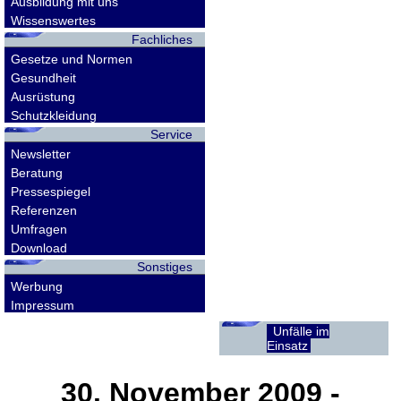
Ausbildung mit uns
Wissenswertes
Fachliches
Gesetze und Normen
Gesundheit
Ausrüstung
Schutzkleidung
Service
Newsletter
Beratung
Pressespiegel
Referenzen
Umfragen
Download
Sonstiges
Werbung
Impressum
Unfälle im
Einsatz
30. November 2009
-