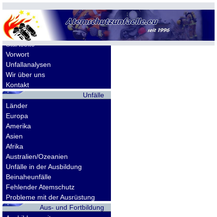
Allgemeines
Startseite
Vorwort
Unfallanalysen
Wir über uns
Kontakt
Unfälle
Länder
Europa
Amerika
Asien
Afrika
Australien/Ozeanien
Unfälle in der Ausbildung
Beinaheunfälle
Fehlender Atemschutz
Probleme mit der Ausrüstung
Aus- und Fortbildung