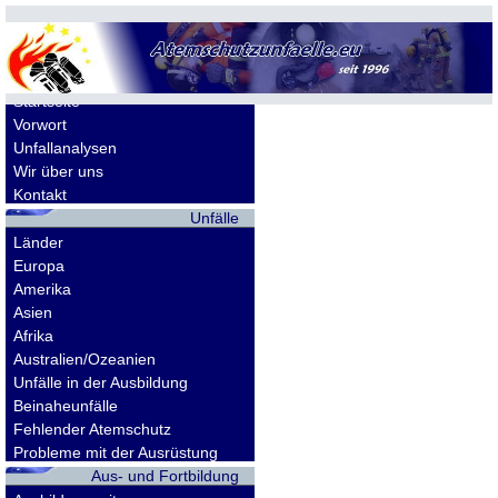
Allgemeines
Startseite
Vorwort
Unfallanalysen
Wir über uns
Kontakt
Unfälle
Länder
Europa
Amerika
Asien
Afrika
Australien/Ozeanien
Unfälle in der Ausbildung
Beinaheunfälle
Fehlender Atemschutz
Probleme mit der Ausrüstung
Aus- und Fortbildung