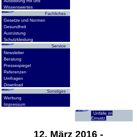
Ausbildung mit uns
Wissenswertes
Fachliches
Gesetze und Normen
Gesundheit
Ausrüstung
Schutzkleidung
Service
Newsletter
Beratung
Pressespiegel
Referenzen
Umfragen
Download
Sonstiges
Werbung
Impressum
Unfälle im
Einsatz
12. März 2016
-