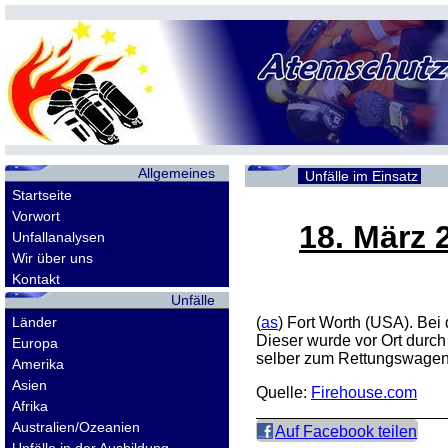
Allgemeines
Unfälle im Einsatz
Startseite
Vorwort
18. März 
Unfallanalysen
Wir über uns
Kontakt
Unfälle
Länder
(
as
) Fort Worth (USA). Bei
Dieser wurde vor Ort durch
Europa
selber zum Rettungswagen
Amerika
Asien
Quelle:
Firehouse.com
Afrika
Australien/Ozeanien
Auf Facebook teilen