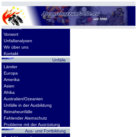
Allgemeines
Startseite
Vorwort
Unfallanalysen
Wir über uns
Kontakt
Unfälle
Länder
Europa
Amerika
Asien
Afrika
Australien/Ozeanien
Unfälle in der Ausbildung
Beinaheunfälle
Fehlender Atemschutz
Probleme mit der Ausrüstung
Aus- und Fortbildung