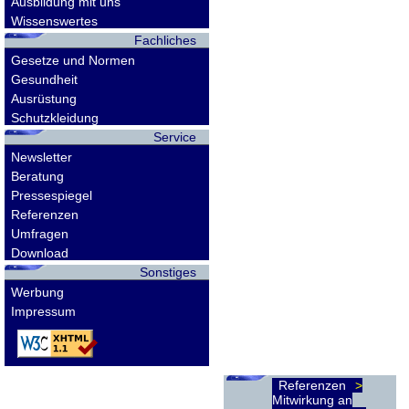
Ausbildung mit uns
Wissenswertes
Fachliches
Gesetze und Normen
Gesundheit
Ausrüstung
Schutzkleidung
Service
Newsletter
Beratung
Pressespiegel
Referenzen
Umfragen
Download
Sonstiges
Werbung
Impressum
Referenzen
Mitwirkung an