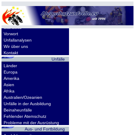
Allgemeines
Startseite
Vorwort
Unfallanalysen
Wir über uns
Kontakt
Unfälle
Länder
Europa
Amerika
Asien
Afrika
Australien/Ozeanien
Unfälle in der Ausbildung
Beinaheunfälle
Fehlender Atemschutz
Probleme mit der Ausrüstung
Aus- und Fortbildung