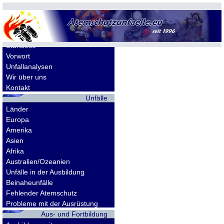
Allgemeines
Startseite
Vorwort
Unfallanalysen
Wir über uns
Kontakt
Unfälle
Länder
Europa
Amerika
Asien
Afrika
Australien/Ozeanien
Unfälle in der Ausbildung
Beinaheunfälle
Fehlender Atemschutz
Probleme mit der Ausrüstung
Aus- und Fortbildung