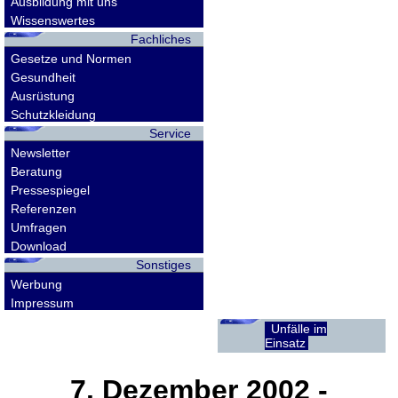
Ausbildung mit uns
Wissenswertes
Fachliches
Gesetze und Normen
Gesundheit
Ausrüstung
Schutzkleidung
Service
Newsletter
Beratung
Pressespiegel
Referenzen
Umfragen
Download
Sonstiges
Werbung
Impressum
Unfälle im
Einsatz
7. Dezember 2002
-