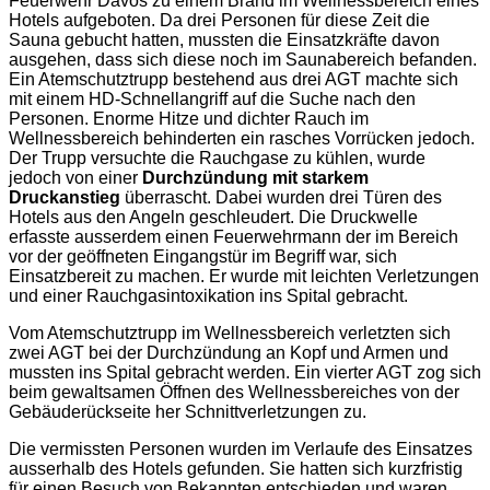
Feuerwehr Davos zu einem Brand im Wellnessbereich eines
Hotels aufgeboten. Da drei Personen für diese Zeit die
Sauna gebucht hatten, mussten die Einsatzkräfte davon
ausgehen, dass sich diese noch im Saunabereich befanden.
Ein Atemschutztrupp bestehend aus drei AGT machte sich
mit einem HD-Schnellangriff auf die Suche nach den
Personen. Enorme Hitze und dichter Rauch im
Wellnessbereich behinderten ein rasches Vorrücken jedoch.
Der Trupp versuchte die Rauchgase zu kühlen, wurde
jedoch von einer
Durchzündung mit starkem
Druckanstieg
überrascht. Dabei wurden drei Türen des
Hotels aus den Angeln geschleudert. Die Druckwelle
erfasste ausserdem einen Feuerwehrmann der im Bereich
vor der geöffneten Eingangstür im Begriff war, sich
Einsatzbereit zu machen. Er wurde mit leichten Verletzungen
und einer Rauchgasintoxikation ins Spital gebracht.
Vom Atemschutztrupp im Wellnessbereich verletzten sich
zwei AGT bei der Durchzündung an Kopf und Armen und
mussten ins Spital gebracht werden. Ein vierter AGT zog sich
beim gewaltsamen Öffnen des Wellnessbereiches von der
Gebäuderückseite her Schnittverletzungen zu.
Die vermissten Personen wurden im Verlaufe des Einsatzes
ausserhalb des Hotels gefunden. Sie hatten sich kurzfristig
für einen Besuch von Bekannten entschieden und waren