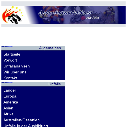
Allgemeines
Startseite
Vorwort
Unfallanalysen
Wir über uns
Kontakt
Unfälle
Länder
Europa
Amerika
Asien
Afrika
Australien/Ozeanien
Unfälle in der Ausbildung