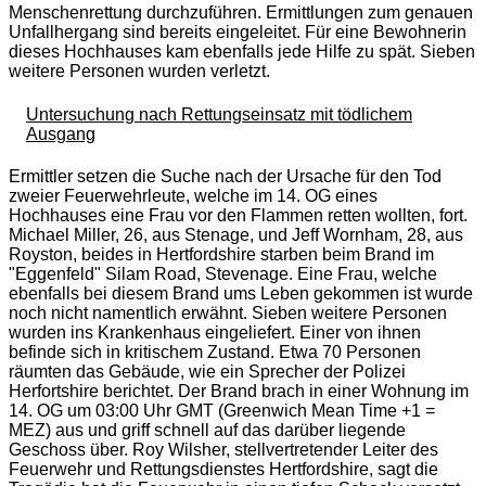
Menschenrettung durchzuführen. Ermittlungen zum genauen
Unfallhergang sind bereits eingeleitet. Für eine Bewohnerin
dieses Hochhauses kam ebenfalls jede Hilfe zu spät. Sieben
weitere Personen wurden verletzt.
Untersuchung nach Rettungseinsatz mit tödlichem
Ausgang
Ermittler setzen die Suche nach der Ursache für den Tod
zweier Feuerwehrleute, welche im 14. OG eines
Hochhauses eine Frau vor den Flammen retten wollten, fort.
Michael Miller, 26, aus Stenage, und Jeff Wornham, 28, aus
Royston, beides in Hertfordshire starben beim Brand im
"Eggenfeld" Silam Road, Stevenage. Eine Frau, welche
ebenfalls bei diesem Brand ums Leben gekommen ist wurde
noch nicht namentlich erwähnt. Sieben weitere Personen
wurden ins Krankenhaus eingeliefert. Einer von ihnen
befinde sich in kritischem Zustand. Etwa 70 Personen
räumten das Gebäude, wie ein Sprecher der Polizei
Herfortshire berichtet. Der Brand brach in einer Wohnung im
14. OG um 03:00 Uhr GMT (Greenwich Mean Time +1 =
MEZ) aus und griff schnell auf das darüber liegende
Geschoss über. Roy Wilsher, stellvertretender Leiter des
Feuerwehr und Rettungsdienstes Hertfordshire, sagt die