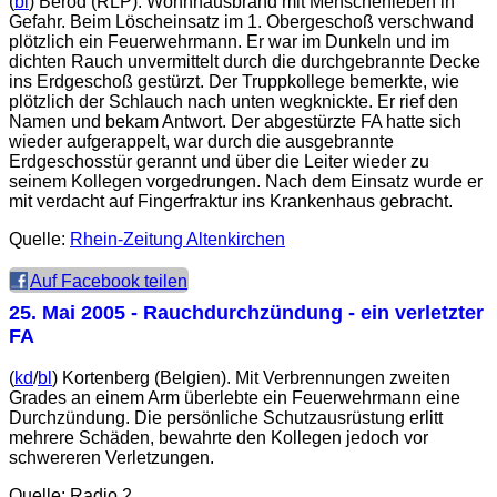
(
bl
) Berod (RLP). Wohnhausbrand mit Menschenleben in
Gefahr. Beim Löscheinsatz im 1. Obergeschoß verschwand
plötzlich ein Feuerwehrmann. Er war im Dunkeln und im
dichten Rauch unvermittelt durch die durchgebrannte Decke
ins Erdgeschoß gestürzt. Der Truppkollege bemerkte, wie
plötzlich der Schlauch nach unten wegknickte. Er rief den
Namen und bekam Antwort. Der abgestürzte FA hatte sich
wieder aufgerappelt, war durch die ausgebrannte
Erdgeschosstür gerannt und über die Leiter wieder zu
seinem Kollegen vorgedrungen. Nach dem Einsatz wurde er
mit verdacht auf Fingerfraktur ins Krankenhaus gebracht.
Quelle:
Rhein-Zeitung Altenkirchen
Auf Facebook teilen
25. Mai 2005
- Rauchdurchzündung - ein verletzter
FA
(
kd
/
bl
) Kortenberg (Belgien). Mit Verbrennungen zweiten
Grades an einem Arm überlebte ein Feuerwehrmann eine
Durchzündung. Die persönliche Schutzausrüstung erlitt
mehrere Schäden, bewahrte den Kollegen jedoch vor
schwereren Verletzungen.
Quelle: Radio 2