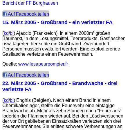
Bericht der FF Burghausen
Auf Facebook teilen
15. März 2005
- Großbrand - ein verletzter FA
(
kd
/
bl
) Ajaccio (Frankreich). In einem 2000m² großen
Baumarkt, in dem Lösungsmittel, Teerprodukte, Gasflaschen
usw. lagerten herrschte ein Großbrand. Zweihundert
Personen mussten evakuiert werden. Eine explodierende
Gasflasche verletzte einen Feuerwehrmann.
Quelle:
www.lesapeurpompier.fr
Auf Facebook teilen
22. März 2005
- Großbrand - Brandwache - drei
verletzte FA
(
kd
/
bl
) Enghis (Belgien). Nach einem Brand in einem
Chemikalienlager, stellte die Feuerwehr eine eintägige
Brandwache ab. Mehr als zehn Stunden nach "Feuer aus"
loderten die Flammen wieder auf. Bei den Löschversuchen
der vor Ort gebliebenen Einsatzkräften verletzten sich drei
Feuerwehrmänner. Sie erlitten schwere Verbrennungen an