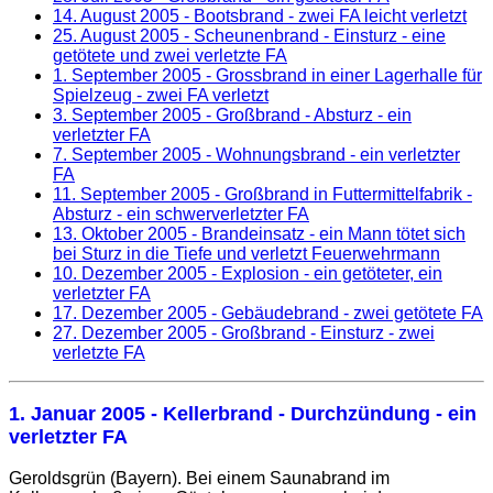
14. August 2005
- Bootsbrand - zwei FA leicht verletzt
25. August 2005
- Scheunenbrand - Einsturz - eine
getötete und zwei verletzte FA
1. September 2005
- Grossbrand in einer Lagerhalle für
Spielzeug - zwei FA verletzt
3. September 2005
- Großbrand - Absturz - ein
verletzter FA
7. September 2005
- Wohnungsbrand - ein verletzter
FA
11. September 2005
- Großbrand in Futtermittelfabrik -
Absturz - ein schwerverletzter FA
13. Oktober 2005
- Brandeinsatz - ein Mann tötet sich
bei Sturz in die Tiefe und verletzt Feuerwehrmann
10. Dezember 2005
- Explosion - ein getöteter, ein
verletzter FA
17. Dezember 2005
- Gebäudebrand - zwei getötete FA
27. Dezember 2005
- Großbrand - Einsturz - zwei
verletzte FA
1. Januar 2005
- Kellerbrand - Durchzündung - ein
verletzter FA
Geroldsgrün (Bayern). Bei einem Saunabrand im