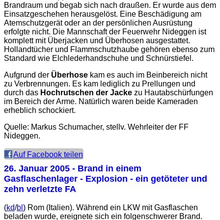
Brandraum und begab sich nach draußen. Er wurde aus dem
Einsatzgeschehen herausgelöst. Eine Beschädigung am
Atemschutzgerät oder an der persönlichen Ausrüstung
erfolgte nicht. Die Mannschaft der Feuerwehr Nideggen ist
komplett mit Überjacken und Überhosen ausgestattet.
Hollandtücher und Flammschutzhaube gehören ebenso zum
Standard wie Elchlederhandschuhe und Schnürstiefel.
Aufgrund der
Überhose
kam es auch im Beinbereich nicht
zu Verbrennungen. Es kam lediglich zu Prellungen und
durch das
Hochrutschen der Jacke
zu Hautabschürfungen
im Bereich der Arme. Natürlich waren beide Kameraden
erheblich schockiert.
Quelle: Markus Schumacher, stellv. Wehrleiter der FF
Nideggen.
Auf Facebook teilen
26. Januar 2005
- Brand in einem
Gasflaschenlager - Explosion - ein getöteter und
zehn verletzte FA
(
kd
/
bl
) Rom (Italien). Während ein LKW mit Gasflaschen
beladen wurde, ereignete sich ein folgenschwerer Brand.