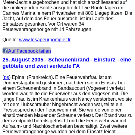
Meter-Jacht ausgebrochen und hat sich anschliessend auf
die umliegenden Boote ausgebreitet. Die Boote lagen im
Cannes Marina, einem Privathafen mit 800 Liegeplätzen. Die
Jacht, auf dem das Feuer ausbrach, ist im Laufe des
Einsatzes gesunken. Vor Ort waren 34
Feuerwehrangehörige mit 14 Fahrzeugen.
Quelle:
www.lesapeurpompier.fr
Auf Facebook teilen
25. August 2005
- Scheunenbrand - Einsturz - eine
getötete und zwei verletzte FA
(
ps
) Epinal (Frankreich). Eine Feuerwehrfrau ist am
Donnerstagabend gestorben, nachdem sie im Einsatz bei
einem Scheunenbrand in Sandaucourt (Vogesen) verletzt
worden war, teilte die Feuerwehr aus den Vogesen mit. Die
junge Frau ist im Krankenhaus von Nancy verstorben, wo sie
mit dem Hubschrauber hingebracht woden war, teilte ein
Pressesprecher der Feuerwehr mit. Sie wurde von einer
einstürzenden Mauer der Scheune verletzt. Der Brand war zu
dem Zeitpunkt bereits gelöscht und die Feuerwehr war mit
Aufräum- und Nachlöscharbeiten beschäftigt. Zwei weitere
Feuerwehrangehörige wurden bei dem Einsatz leicht