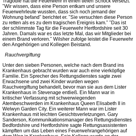
Tragödie hat die Feuerwehr in einen tiefen Schock versetzt.
"
Wir wissen, dass eine Person entkam und unsere
Feuerwehrleute wussten, dass sich noch jemand der
Wohnung befand
" berichtet er. "
Sie versuchten diese Person
zu retten als es zu dem tragischen Ereignis kam.
" "
Das ist
der schlimmste Tag für die Feuerwehr Hertfordshire seit 30
Jahren. Damals war es das letzte Mal, das wir Mitglieder bei
einem Brand verloren.
" Wilsher zufolge leistet die Feuerwehr
den Angehörigen und Kollegen Beistand.
Rauchvergiftung
Unter den sieben Personen, welche nach dem Brand ins
Krankenhaus gebracht wurden war auch eine vierköpfige
Familie. Ein Sprecher des Rettungsdienstes sagte zwei
Erwachsene und zwei Kinder wurden wegen
Rauchvergiftung behandelt, bevor man sie aus dem Lister
Krankenhaus in Stevenage entließ. Ein Mann war in
kritischer Verfassung mit schwerwiegenden
Atembeschwerden im Krankenhaus Queen Elisabeth II in
Welwyn Garden City. Ein weiterer Mann war im Lister
Krankenhaus mit leichten Gesichtsverletzungen. Gary
Sanderson, Kommunikationsmanager des Rettungsdienstes
Bedfordshire und Hertfordshire sagte Rettungsassistenten
kämpften um das Leben eines Feuerwehrangehörigen auf