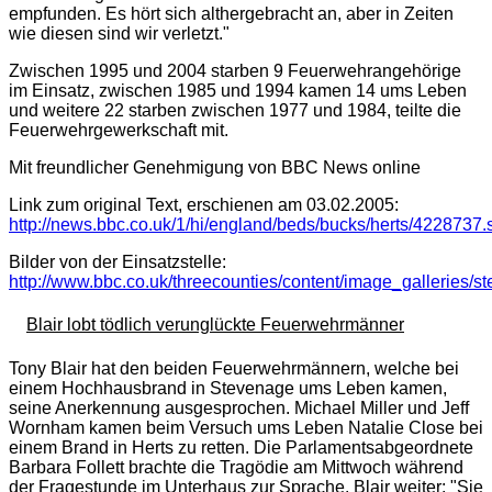
empfunden. Es hört sich althergebracht an, aber in Zeiten
wie diesen sind wir verletzt.
"
Zwischen 1995 und 2004 starben 9 Feuerwehrangehörige
im Einsatz, zwischen 1985 und 1994 kamen 14 ums Leben
und weitere 22 starben zwischen 1977 und 1984, teilte die
Feuerwehrgewerkschaft mit.
Mit freundlicher Genehmigung von BBC News online
Link zum original Text, erschienen am 03.02.2005:
http://news.bbc.co.uk/1/hi/england/beds/bucks/herts/4228737.
Bilder von der Einsatzstelle:
http://www.bbc.co.uk/threecounties/content/image_galleries/s
Blair lobt tödlich verunglückte Feuerwehrmänner
Tony Blair hat den beiden Feuerwehrmännern, welche bei
einem Hochhausbrand in Stevenage ums Leben kamen,
seine Anerkennung ausgesprochen. Michael Miller und Jeff
Wornham kamen beim Versuch ums Leben Natalie Close bei
einem Brand in Herts zu retten. Die Parlamentsabgeordnete
Barbara Follett brachte die Tragödie am Mittwoch während
der Fragestunde im Unterhaus zur Sprache. Blair weiter: "
Sie