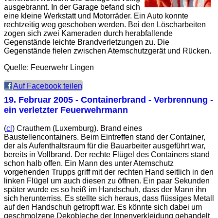
ausgebrannt. In der Garage befand sich
eine kleine Werkstatt und Motorräder. Ein Auto konnte
rechtzeitig weg geschoben werden. Bei den Löscharbeiten
zogen sich zwei Kameraden durch herabfallende
Gegenstände leichte Brandverletzungen zu. Die
Gegenstände fielen zwischen Atemschutzgerät und Rücken.
Quelle: Feuerwehr Lingen
Auf Facebook teilen
19. Februar 2005
- Containerbrand - Verbrennung -
ein verletzter Feuerwehrmann
(
cl
) Crauthem (Luxemburg). Brand eines
Baustellencontainers. Beim Eintreffen stand der Container,
der als Aufenthaltsraum für die Bauarbeiter ausgeführt war,
bereits in Vollbrand. Der rechte Flügel des Containers stand
schon halb offen. Ein Mann des unter Atemschutz
vorgehenden Trupps griff mit der rechten Hand seitlich in den
linken Flügel um auch diesen zu öffnen. Ein paar Sekunden
später wurde es so heiß im Handschuh, dass der Mann ihn
sich herunterriss. Es stellte sich heraus, dass flüssiges Metall
auf den Handschuh getropft war. Es könnte sich dabei um
geschmolzene Dekobleche der Innenverkleidung gehandelt