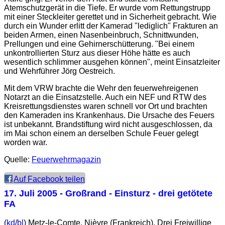
Atemschutzgerät in die Tiefe. Er wurde vom Rettungstrupp
mit einer Steckleiter gerettet und in Sicherheit gebracht. Wie
durch ein Wunder erlitt der Kamerad "lediglich" Frakturen an
beiden Armen, einen Nasenbeinbruch, Schnittwunden,
Prellungen und eine Gehirnerschütterung. "Bei einem
unkontrollierten Sturz aus dieser Höhe hätte es auch
wesentlich schlimmer ausgehen können", meint Einsatzleiter
und Wehrführer Jörg Oestreich.
Mit dem VRW brachte die Wehr den feuerwehreigenen
Notarzt an die Einsatzstelle. Auch ein NEF und RTW des
Kreisrettungsdienstes waren schnell vor Ort und brachten
den Kameraden ins Krankenhaus. Die Ursache des Feuers
ist unbekannt. Brandstiftung wird nicht ausgeschlossen, da
im Mai schon einem an derselben Schule Feuer gelegt
worden war.
Quelle:
Feuerwehrmagazin
Auf Facebook teilen
17. Juli 2005
- Großrand - Einsturz - drei getötete
FA
(
kd
/
bl
) Metz-le-Comte, Nièvre (Frankreich). Drei Freiwillige