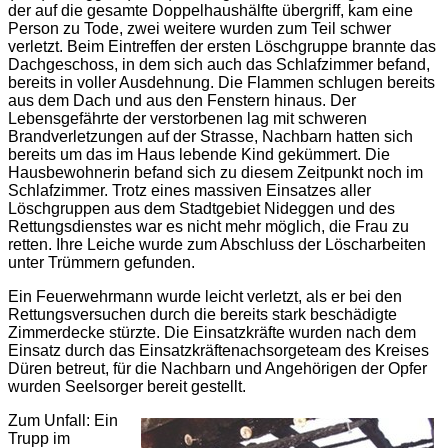
der auf die gesamte Doppelhaushälfte übergriff, kam eine
Person zu Tode, zwei weitere wurden zum Teil schwer
verletzt. Beim Eintreffen der ersten Löschgruppe brannte das
Dachgeschoss, in dem sich auch das Schlafzimmer befand,
bereits in voller Ausdehnung. Die Flammen schlugen bereits
aus dem Dach und aus den Fenstern hinaus. Der
Lebensgefährte der verstorbenen lag mit schweren
Brandverletzungen auf der Strasse, Nachbarn hatten sich
bereits um das im Haus lebende Kind gekümmert. Die
Hausbewohnerin befand sich zu diesem Zeitpunkt noch im
Schlafzimmer. Trotz eines massiven Einsatzes aller
Löschgruppen aus dem Stadtgebiet Nideggen und des
Rettungsdienstes war es nicht mehr möglich, die Frau zu
retten. Ihre Leiche wurde zum Abschluss der Löscharbeiten
unter Trümmern gefunden.
Ein Feuerwehrmann wurde leicht verletzt, als er bei den
Rettungsversuchen durch die bereits stark beschädigte
Zimmerdecke stürzte. Die Einsatzkräfte wurden nach dem
Einsatz durch das Einsatzkräftenachsorgeteam des Kreises
Düren betreut, für die Nachbarn und Angehörigen der Opfer
wurden Seelsorger bereit gestellt.
Zum Unfall: Ein
Trupp im