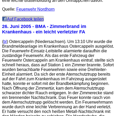
eine leichte Blasenbildung an den Ohrläppchen davon.
Quelle:
Feuerwehr Nordhorn
Auf Facebook teilen
26. Juni 2005
- BMA - Zimmerbrand im
Krankenhaus - ein leicht verletzter FA
(
bl
) Ostercappeln (Niedersachsen). Um 13:10 Uhr wurde die
Brandmeldeanlage im Krankenhaus Ostercappeln ausgelöst.
Die Feuerwehr-Einsatz-Leitstelle alarmierte daraufhin die
zuständige Feuerwehr. Als das erste Fahrzeug der
Feuerwehr Ostercappeln am Krankenhaus eintraf, stellte sich
schnell heraus, dass auf Station 1 ein Zimmer brannte. Sofort
wurden benachbarte Feuerwehren sowie eine Drehleiter-
Einheit alarmiert. Da sich der erste Atemschutztrupp bereits
auf der Fahrt zum Krankenhaus im Fahrzeug ausgerüstet
hatte, konnte er sofort mit der Brandbekämpfung beginnen.
Nach Öffnung der Zimmertür, kam dem Atemschutztrupp
schwarzer dichter Rauch entgegen. In der Zimmerecke stand
ein brennender Nachtschrank. Das Feuer konnte rasch von
dem Atemschutztrupp gelöscht werden. Ein Feuerwehrmann
wurde durch eine leichte Verbrennung an der Hand verletzt.
Er hatte versucht den noch heißen Metall-Nachtschrank mit