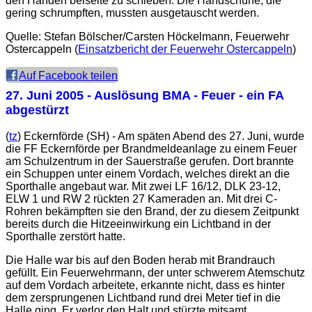
den Händen beiseite zu schieben. Die Handschuhe, die
gering schrumpften, mussten ausgetauscht werden.
Quelle: Stefan Bölscher/Carsten Höckelmann, Feuerwehr
Ostercappeln (
Einsatzbericht der Feuerwehr Ostercappeln
)
Auf Facebook teilen
27. Juni 2005
- Auslösung BMA - Feuer - ein FA
abgestürzt
(
tz
) Eckernförde (SH) - Am späten Abend des 27. Juni, wurde
die FF Eckernförde per Brandmeldeanlage zu einem Feuer
am Schulzentrum in der Sauerstraße gerufen. Dort brannte
ein Schuppen unter einem Vordach, welches direkt an die
Sporthalle angebaut war. Mit zwei LF 16/12, DLK 23-12,
ELW 1 und RW 2 rückten 27 Kameraden an. Mit drei C-
Rohren bekämpften sie den Brand, der zu diesem Zeitpunkt
bereits durch die Hitzeeinwirkung ein Lichtband in der
Sporthalle zerstört hatte.
Die Halle war bis auf den Boden herab mit Brandrauch
gefüllt. Ein Feuerwehrmann, der unter schwerem Atemschutz
auf dem Vordach arbeitete, erkannte nicht, dass es hinter
dem zersprungenen Lichtband rund drei Meter tief in die
Halle ging. Er verlor den Halt und stürzte mitsamt