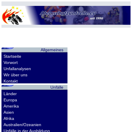
Allgemeines
Startseite
Vorwort
Unfallanalysen
Wir über uns
Kontakt
Unfälle
Länder
Europa
Amerika
Asien
Afrika
Australien/Ozeanien
Unfälle in der Ausbildung