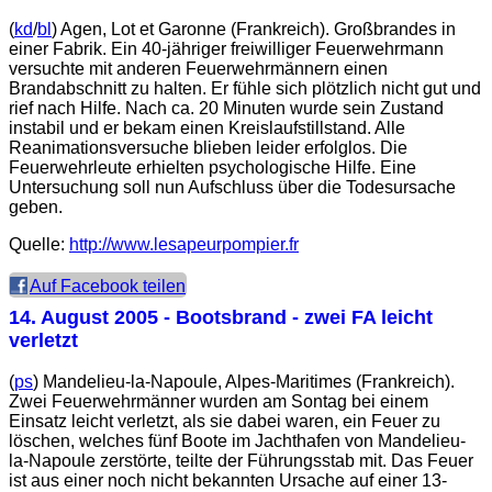
(
kd
/
bl
) Agen, Lot et Garonne (Frankreich). Großbrandes in
einer Fabrik. Ein 40-jähriger freiwilliger Feuerwehrmann
versuchte mit anderen Feuerwehrmännern einen
Brandabschnitt zu halten. Er fühle sich plötzlich nicht gut und
rief nach Hilfe. Nach ca. 20 Minuten wurde sein Zustand
instabil und er bekam einen Kreislaufstillstand. Alle
Reanimationsversuche blieben leider erfolglos. Die
Feuerwehrleute erhielten psychologische Hilfe. Eine
Untersuchung soll nun Aufschluss über die Todesursache
geben.
Quelle:
http://www.lesapeurpompier.fr
Auf Facebook teilen
14. August 2005
- Bootsbrand - zwei FA leicht
verletzt
(
ps
) Mandelieu-la-Napoule, Alpes-Maritimes (Frankreich).
Zwei Feuerwehrmänner wurden am Sontag bei einem
Einsatz leicht verletzt, als sie dabei waren, ein Feuer zu
löschen, welches fünf Boote im Jachthafen von Mandelieu-
la-Napoule zerstörte, teilte der Führungsstab mit. Das Feuer
ist aus einer noch nicht bekannten Ursache auf einer 13-