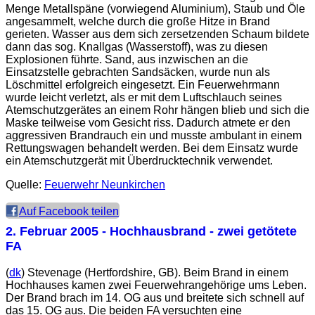
Menge Metallspäne (vorwiegend Aluminium), Staub und Öle
angesammelt, welche durch die große Hitze in Brand
gerieten. Wasser aus dem sich zersetzenden Schaum bildete
dann das sog. Knallgas (Wasserstoff), was zu diesen
Explosionen führte. Sand, aus inzwischen an die
Einsatzstelle gebrachten Sandsäcken, wurde nun als
Löschmittel erfolgreich eingesetzt. Ein Feuerwehrmann
wurde leicht verletzt, als er mit dem Luftschlauch seines
Atemschutzgerätes an einem Rohr hängen blieb und sich die
Maske teilweise vom Gesicht riss. Dadurch atmete er den
aggressiven Brandrauch ein und musste ambulant in einem
Rettungswagen behandelt werden. Bei dem Einsatz wurde
ein Atemschutzgerät mit Überdrucktechnik verwendet.
Quelle:
Feuerwehr Neunkirchen
Auf Facebook teilen
2. Februar 2005
- Hochhausbrand - zwei getötete
FA
(
dk
) Stevenage (Hertfordshire, GB). Beim Brand in einem
Hochhauses kamen zwei Feuerwehrangehörige ums Leben.
Der Brand brach im 14. OG aus und breitete sich schnell auf
das 15. OG aus. Die beiden FA versuchten eine