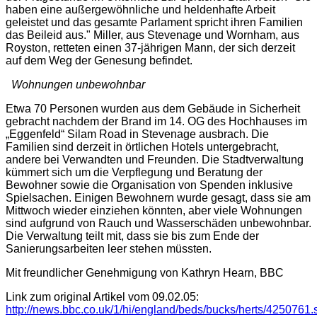
haben eine außergewöhnliche und heldenhafte Arbeit
geleistet und das gesamte Parlament spricht ihren Familien
das Beileid aus.
" Miller, aus Stevenage und Wornham, aus
Royston, retteten einen 37-jährigen Mann, der sich derzeit
auf dem Weg der Genesung befindet.
Wohnungen unbewohnbar
Etwa 70 Personen wurden aus dem Gebäude in Sicherheit
gebracht nachdem der Brand im 14. OG des Hochhauses im
„Eggenfeld“ Silam Road in Stevenage ausbrach. Die
Familien sind derzeit in örtlichen Hotels untergebracht,
andere bei Verwandten und Freunden. Die Stadtverwaltung
kümmert sich um die Verpflegung und Beratung der
Bewohner sowie die Organisation von Spenden inklusive
Spielsachen. Einigen Bewohnern wurde gesagt, dass sie am
Mittwoch wieder einziehen könnten, aber viele Wohnungen
sind aufgrund von Rauch und Wasserschäden unbewohnbar.
Die Verwaltung teilt mit, dass sie bis zum Ende der
Sanierungsarbeiten leer stehen müssten.
Mit freundlicher Genehmigung von Kathryn Hearn, BBC
Link zum original Artikel vom 09.02.05:
http://news.bbc.co.uk/1/hi/england/beds/bucks/herts/4250761.