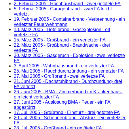
2. Februar 2005
- Hochhausbrand - zwei getötete FA
5. Februar 2005
- Garagenbrand - zwei FA leicht
verletzt
19. Februar 2005
- Containerbrand - Verbrennung - ein
verletzter Feuerwehrmann
13. März 2005
- Hotelbrand - Gasexplosion - elf
verletzte FA
15. März 2005
- Großbrand - ein verletzter FA
22. März 2005
- Großbrand - Brandwache - drei
verletzte FA
30. März 2005
- Gasgeruch - Explosion - zwei verletzte
FA
3. April 2005
- Wohnhausbrand - ein verletzter FA
25. Mai 2005
- Rauchdurchzündung - ein verletzter FA
27. Mai 2005
- Großbrand - zwei verletzte FA
21. Juni 2005
- Dachstuhlbrand - Durchzündung- drei
FA verletzt
26. Juni 2005
- BMA - Zimmerbrand im Krankenhaus -
ein leicht verletzter FA
27. Juni 2005
- Auslösung BMA - Feuer - ein FA
abgestürzt
17. Juli 2005
- Großrand - Einsturz - drei getötete FA
20. Juli 2005
- Scheunenbrand - Absturz - ein verletzter
FA
28. Juli 2005
- Großbrand - ein getöteter FA