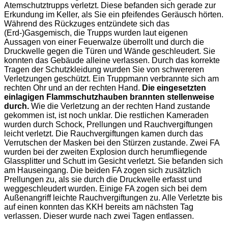
Atemschutztrupps verletzt. Diese befanden sich gerade zur
Erkundung im Keller, als Sie ein pfeifendes Geräusch hörten.
Während des Rückzuges entzündete sich das
(Erd-)Gasgemisch, die Trupps wurden laut eigenen
Aussagen von einer Feuerwalze überrollt und durch die
Druckwelle gegen die Türen und Wände geschleudert. Sie
konnten das Gebäude alleine verlassen. Durch das korrekte
Tragen der Schutzkleidung wurden Sie von schwereren
Verletzungen geschützt. Ein Truppmann verbrannte sich am
rechten Ohr und an der rechten Hand.
Die eingesetzten
einlagigen Flammschutzhauben brannten stellenweise
durch.
Wie die Verletzung an der rechten Hand zustande
gekommen ist, ist noch unklar. Die restlichen Kameraden
wurden durch Schock, Prellungen und Rauchvergiftungen
leicht verletzt. Die Rauchvergiftungen kamen durch das
Verrutschen der Masken bei den Stürzen zustande. Zwei FA
wurden bei der zweiten Explosion durch herumfliegende
Glassplitter und Schutt im Gesicht verletzt. Sie befanden sich
am Hauseingang. Die beiden FA zogen sich zusätzlich
Prellungen zu, als sie durch die Druckwelle erfasst und
weggeschleudert wurden. Einige FA zogen sich bei dem
Außenangriff leichte Rauchvergiftungen zu. Alle Verletzte bis
auf einen konnten das KKH bereits am nächsten Tag
verlassen. Dieser wurde nach zwei Tagen entlassen.